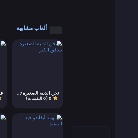
العاب رائعة
العاب كول مات
ألعاب مشابهة
العاب كمبيوتر
العاب تلبيس
العاب القيادة
Educational
نحن الدببة الصغيرة تتدفق الكنز
فو
0 (0 التقيمات)
العاب تعليمية
Featured
العاب قتال