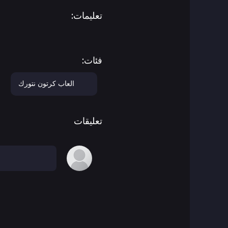
تعليمات:
ألعاب المغامرات
العاب أجيليتي
فئات:
العاب اركيد
العاب كرتون نتورك
العاب فن
تعليقات
العاب كرة السلة
ألعاب المعارك
العاب باتل رويال
ben 10