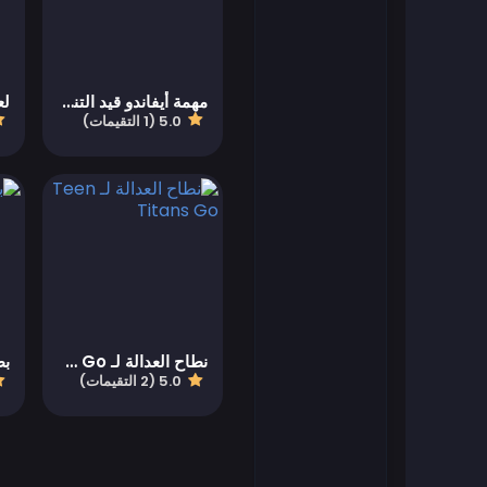
العاب فلاش
مهمة أيفاندو قيد التنفيذ
لع
العاب كرة القدم
5.0 (1 التقيمات)
العاب فرايف
العاب جيمز أوب
العاب سهلة
العاب أطفال
نطاح العدالة لـ Teen Titans Go
بط
5.0 (2 التقيمات)
العاب كيزي
العاب ما جونغ