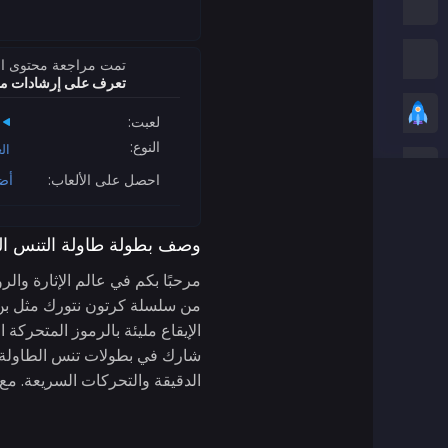
العاب امونج اس
العاب الثعبان
تمت مراجعة محتوى ال
تعرف على إرشادات مراج
العاب عادية
لعبت:
النوع:
ال
ألعاب ستيكمان
احصل على الألعاب:
أض
العاب زومبي
وصف بطولة طاولة التنس ال
العاب سباق
مرحبًا بكم في عالم الإثارة وال
العاب رياضة
شارك في بطولات تنس الطاولة ال
الدقيقة والتحركات السريعة. مع كل بطولة ناجحة
ألعاب ثنائية اللاعبين
العاب ثريدي