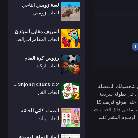
لعبة زومبي الناجي
العاب زومبي
المزيف مقابل المبتدئ
ألعاب المغامرات,العاب اطلاق النار
رؤوس كرة القدم
العاب اركيد
Solitaire Mahjong Classic 2
ين شخصياتك المفضلة
العاب الغاز
س الطاولي في بطولة سريعة
الإيقاع مليئة بالرموز المتحركة التي تعشقها. لجعل هذه التجربة أكثر إثارة ، يمكنك العثور على هذه اللعبة على موقع فريف LS.
، بما في ذلك الضربات
الطفلة كاثي الحلقة 23: معسكر الصيف
العاب بنات
ألغاز الدماغ المعقدة