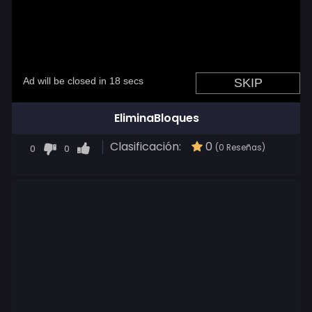
EliminaBloques
Clasificación:
0
0
0
(0 Reseñas)