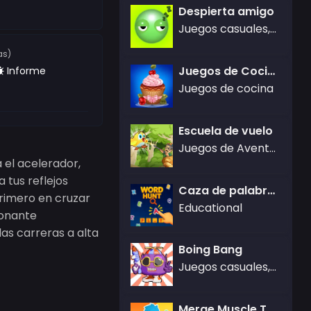
Despierta amigo
Juegos casuales,Juegos de Deportes,Juegos de Aventura,Juegos de baloncesto,Juegos de batalla,Juegos de mesa,Juegos de vestir,Juegos de Rompecabezas
as)
Juegos de Cocina de Papas Cupcakes
Informe
Juegos de cocina
Escuela de vuelo
Juegos de Aventura,Gamezop Games
 el acelerador,
 tus reflejos
Caza de palabras
primero en cruzar
Educational
ionante
as carreras a alta
Boing Bang
Juegos casuales,Juegos de disparos
Merge Muscle Tycoon