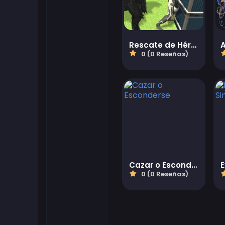
Juegos flash
Rescate de Héroes Monstruosos en la Ciudad
Juegos de futbol
0 (0 Reseñas)
Juegos Friv
Gamezop Games
Juegos hipercasuales
Juegos juveniles
Cazar o Esconderse
0 (0 Reseñas)
Juegos de Kizi
Juegos de Mahjong