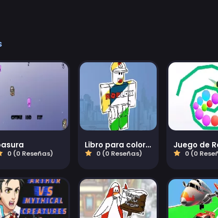
s
basura
Libro para colorear de Roblox
0 (0 Reseñas)
0 (0 Reseñas)
0 (0 Rese