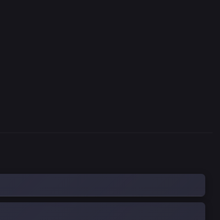
er games across every genre — action, adventure,