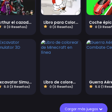
Arthur el cazador mítico
Libro para Colorear de Club Penguin
0 (0 Reseñas)
0 (0 Reseñas)
0 (0 Rese
Excavator Simulator 3D
Libro de colorear de Minecraft en línea
5.0 (3 Reseñas)
0 (0 Reseñas)
5.0 (1 Res
Cargar más juegos