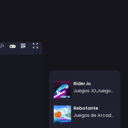
Rider.io
Juegos .IO,Juegos casuales,Juegos de Carreras
Rebotante
Juegos de Arcade,Gamezop Games