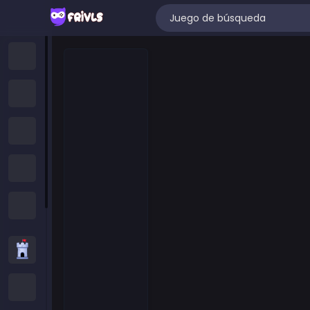
Hogar
Juegos Nuevos
Trending Games
Juegos Destacados
All Categories
Juegos de Estrategia
Juegos .IO