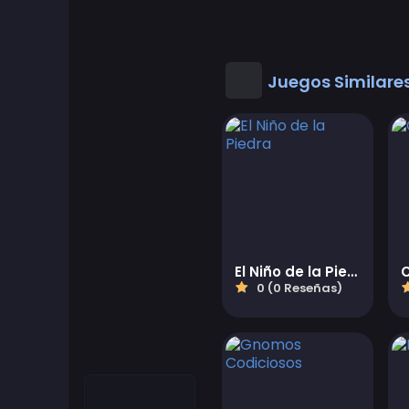
Juegos Geniales
Buenos juegos de matematicas
Juegos Similare
Juegos de escritorio
Juegos de vestir
Juegos de Conducir
Educational
El Niño de la Piedra
0 (0 Reseñas)
Educational Games
Featured
Juegos de lucha