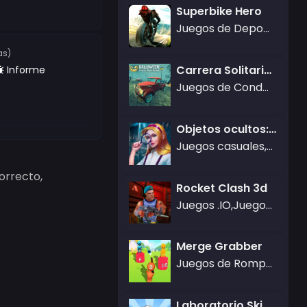
Superbike Hero
Juegos de Deportes,Juegos de Arcade
as)
Carrera Solitaria de Halloween
Informe
Juegos de Conducir
Objetos ocultos: rompecabezas cerebral
Juegos casuales,Juegos de Aventura
orrecto,
Rocket Clash 3d
Juegos .IO,Juegos de Acción,Juegos Poki,Juegos Locos,Juegos 3D,Juegos de batalla real,Juegos Friv
Merge Grabber
Juegos de Rompecabezas,Juegos de disparos
Laboratorio Skibidi