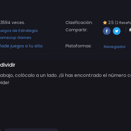
3594 veces.
Clasificación:
2.5
(2 Reseñ
Compartir:
uegos de Estrategia
amezop Games
ñade juegos a tu sitio
Plataformas:
Navegador
dividir
 abajo, colócalo a un lado. ¡Si has encontrado el número c
ide!