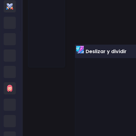
Juegos de Acción
Cartoon Network Games
Juegos Poki
Deslizar y dividir
Juegos de Roblox
Juegos Locos
Juegos de Chicas
Juegos de Minecraft
Juegos de Subway Surfers