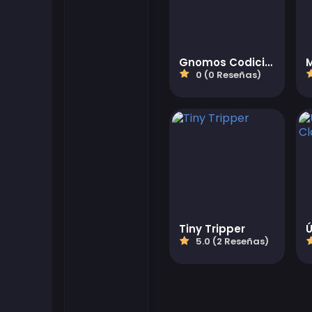
Juegos flash
Gnomos Codiciosos
Juegos de futbol
0 (0 Reseñas)
Juegos Friv
Gamezop Games
Juegos hipercasuales
Juegos juveniles
Tiny Tripper
5.0 (2 Reseñas)
Juegos de Kizi
Juegos de Mahjong