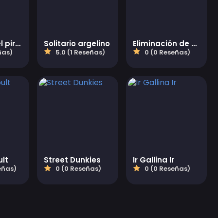
¡El pillaje del pirata! ¡Sí! ¡Sí!
Solitario argelino
Eliminación de burbujas
ñas)
5.0 (1 Reseñas)
0 (0 Reseñas)
lt
Street Dunkies
Ir Gallina Ir
eñas)
0 (0 Reseñas)
0 (0 Reseñas)