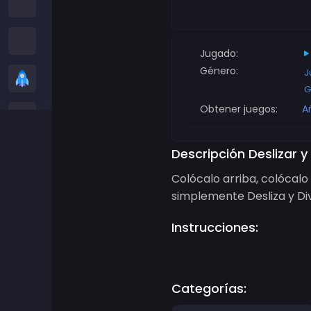
Juegos entre nosotros
Juegos de serpientes
Jugado:
Género:
J
Juegos casuales
G
Obtener juegos:
A
Juegos de Stickman
Juegos de Zombis
Descripción Deslizar y 
Colócalo arriba, colócalo
Juegos de Carreras
simplemente Desliza y Div
Instrucciones:
Juegos de Deportes
Juegos de 2 jugadores
Categorías:
Juegos 3D