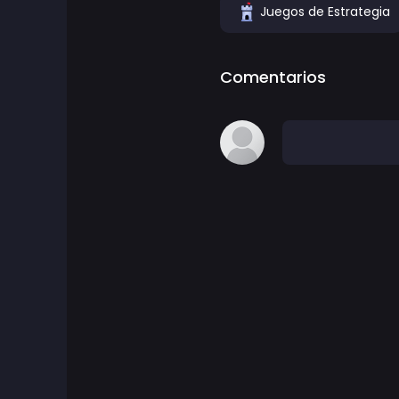
Juegos de Estrategia
Juegos de Aventura
Comentarios
Juegos de agilidad
Juegos de Arcade
Juegos de Arte
Juegos de baloncesto
Juegos de batalla
Juegos de batalla real
ben 10