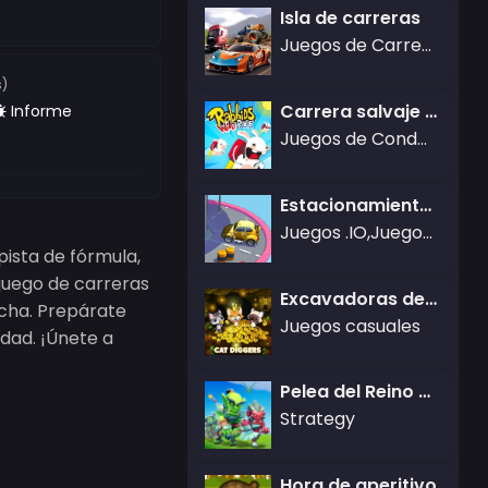
Isla de carreras
Juegos de Carreras
s)
Carrera salvaje de los Rabbids
Informe
Juegos de Conducir
Estacionamiento Hombre
Juegos .IO,Juegos de Carreras
pista de fórmula,
juego de carreras
Excavadoras de gatos ociosos
echa. Prepárate
Juegos casuales
dad. ¡Únete a
Pelea del Reino 2.0
Strategy
Hora de aperitivo