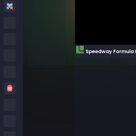
Juegos de Acción
Cartoon Network Games
Juegos Poki
Speedway Formula 
Juegos de Roblox
Juegos Locos
Juegos de Chicas
Juegos de Minecraft
Juegos de Subway Surfers