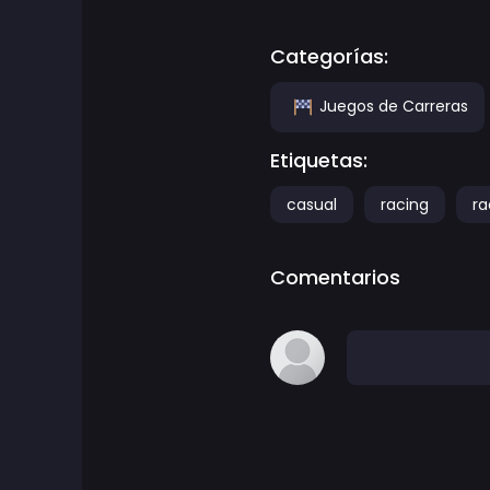
Juegos de Aventura
Categorías:
Juegos de agilidad
Juegos de Carreras
Etiquetas:
Juegos de Arcade
casual
racing
ra
Juegos de Arte
Comentarios
Juegos de baloncesto
Juegos de batalla
Juegos de batalla real
ben 10