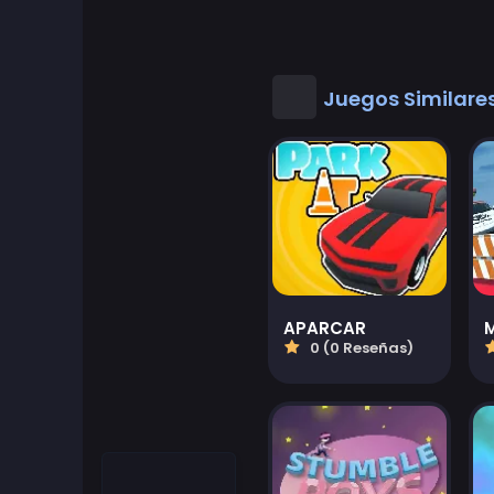
Juegos Geniales
Buenos juegos de matematicas
Juegos Similare
Juegos de escritorio
Juegos de vestir
Juegos de Conducir
Educational
APARCAR
0 (0 Reseñas)
Educational Games
Featured
Juegos de lucha