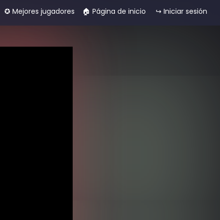
✪ Mejores jugadores
🏠︎ Página de inicio
↪ Iniciar sesión