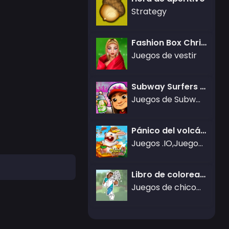
Strategy
Fashion Box Christmas Diva
Juegos de vestir
Subway Surfers Tokio
Juegos de Subway Surfers
Pánico del volcán de los Rabbids
Juegos .IO,Juegos Friv
Libro de colorear de Minecraft en línea
Juegos de chicos,Juegos de Minecraft