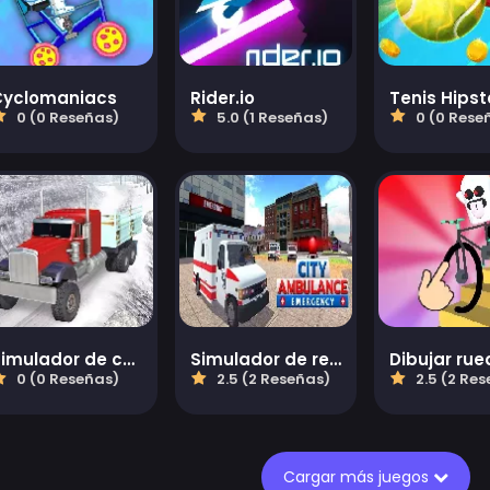
Cyclomaniacs
Rider.io
Tenis Hipst
0 (0 Reseñas)
5.0 (1 Reseñas)
0 (0 Rese
Simulador de camiones conducción todoterreno
Simulador de rescate de ambulancia: Ambulancia de emergencia de la ciudad
Dibujar ru
0 (0 Reseñas)
2.5 (2 Reseñas)
2.5 (2 Re
Cargar más juegos