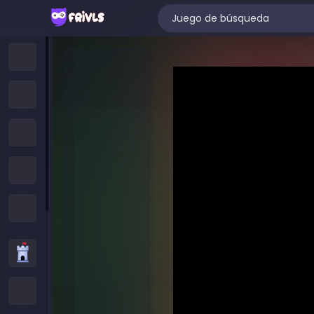
Hogar
Juegos Nuevos
Trending Games
Juegos Destacados
All Categories
Juegos de Estrategia
Juegos .IO