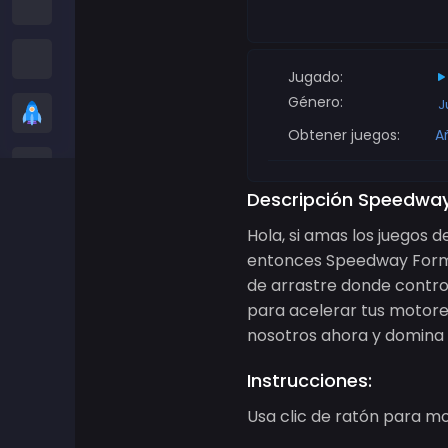
Juegos entre nosotros
Juegos de serpientes
Jugado:
Género:
J
Juegos casuales
Obtener juegos:
A
Juegos de Stickman
Descripción Speedway
Juegos de Zombis
Hola, si amas los juegos 
entonces Speedway Formul
Juegos de Carreras
de arrastre donde control
para acelerar tus motores
Juegos de Deportes
nosotros ahora y domina l
Instrucciones:
Juegos de 2 jugadores
Usa clic de ratón para mo
Juegos 3D