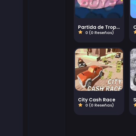
Juegos flash
Partida de Tropezón de Chicos
Juegos de futbol
0 (0 Reseñas)
Juegos Friv
Gamezop Games
Juegos hipercasuales
Juegos juveniles
City Cash Race
0 (0 Reseñas)
Juegos de Kizi
Juegos de Mahjong