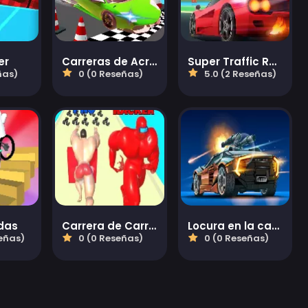
er
Carreras de Acrobacias de Autos Mega Rampas
Super Traffic Racer
ñas)
0 (0 Reseñas)
5.0 (2 Reseñas)
edas
Carrera de Carreras de Atletas Musculosos 3D
Locura en la carretera
señas)
0 (0 Reseñas)
0 (0 Reseñas)