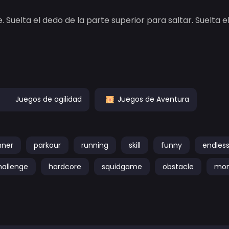
 Suelta el dedo de la parte superior para saltar. Suelta e
Juegos de agilidad
Juegos de Aventura
nner
parkour
running
skill
funny
endles
hallenge
hardcore
squidgame
obstacle
mo