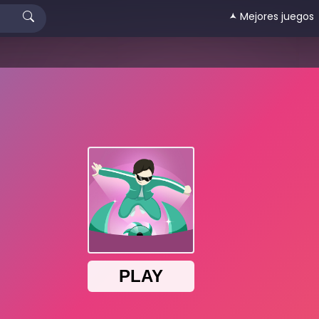
🟂 Mejores juegos