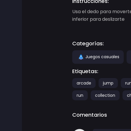
Instrucciones:
Usa el dedo para moverte.
Juegos de Aventura
inferior para deslizarte
Juegos de agilidad
Categorías:
Juegos de Arcade
Juegos casuales
Juegos de Arte
Etiquetas:
Juegos de baloncesto
arcade
jump
ru
Juegos de batalla
run
collection
c
Juegos de batalla real
Comentarios
ben 10