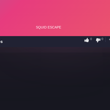
0
0
es