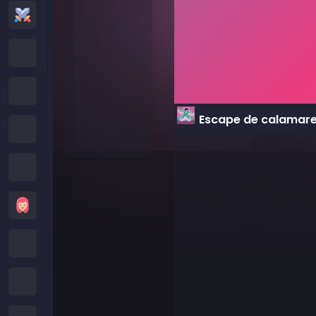
Juegos de Acción
Cartoon Network Games
Juegos Poki
Escape de calamar
Juegos de Roblox
Juegos Locos
Juegos de Chicas
Juegos de Minecraft
Juegos de Subway Surfers