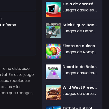
Caja de corazón: juego de rompecabezas de física gratuito para niños y adultos
Juegos casuales,Juegos de Rompecabezas
s)
Stick Figure Badminton 2
Informe
Juegos de Deportes
Fiesta de dulces
Juegos de Rompecabezas,Gamezop Games
Desafío de Bolos
 reino distópico
Juegos casuales,Juegos de Deportes
al. En este juego
osos, recolectar
tensos y las
Wild West Freecell
neda que recoges,
Juegos de cartas,Juegos de Rompecabezas
Fútbol - Fútbol