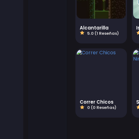
Juegos flash
Alcantarilla
I
Juegos de futbol
5.0 (1 Reseñas)
Juegos Friv
Gamezop Games
Juegos hipercasuales
Juegos juveniles
Correr Chicos
0 (0 Reseñas)
Juegos de Kizi
Juegos de Mahjong