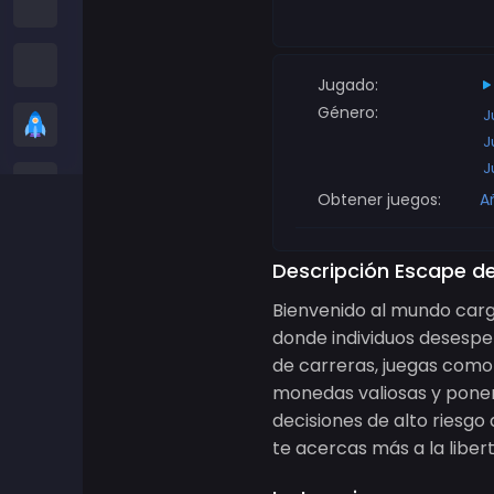
Juegos entre nosotros
Juegos de serpientes
Jugado:
Género:
J
Juegos casuales
J
J
Juegos de Stickman
Obtener juegos:
A
Juegos de Zombis
Descripción Escape d
Juegos de Carreras
Bienvenido al mundo carg
donde individuos desesp
Juegos de Deportes
de carreras, juegas como
monedas valiosas y poner 
Juegos de 2 jugadores
decisiones de alto riesg
te acercas más a la libert
Juegos 3D