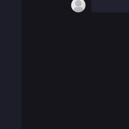
Juegos de Mesa
Juegos de mesa
Juegos de chicos
Juegos de disparar burbujas
Juegos de cartas
Juegos de cuidado
Juegos clásicos
Juegos de cocina