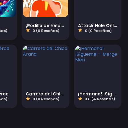
¡Rodillo de helado!
Attack Hole Online
ñas)
0 (0 Reseñas)
0 (0 Reseñas)
éroe
Carrera del Chico Araña
¡Hermano! ¡Sígueme! - Merge Men
ñas)
0 (0 Reseñas)
3.8 (4 Reseñas)