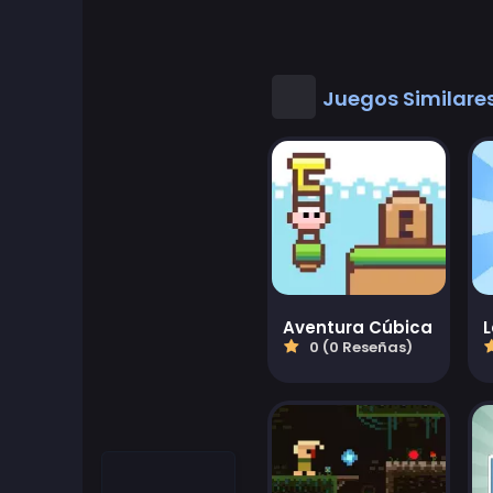
Juegos Geniales
Buenos juegos de matematicas
Juegos Similare
Juegos de escritorio
Juegos de vestir
Juegos de Conducir
Educational
Aventura Cúbica
0 (0 Reseñas)
Educational Games
Featured
Juegos de lucha