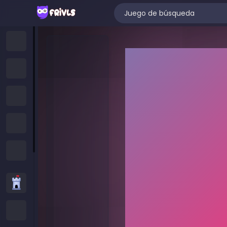
Hogar
Juegos Nuevos
Trending Games
Juegos Destacados
All Categories
Juegos de Estrategia
Juegos .IO