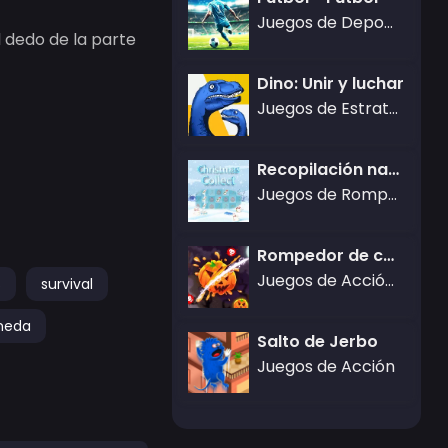
Juegos de Deportes
l dedo de la parte
Dino: Unir y luchar
Juegos de Estrategia,Juegos casuales
Recopilación navideña
Juegos de Rompecabezas
Rompedor de calabazas
Juegos de Acción,Gamezop Games
s
survival
neda
Salto de Jerbo
Juegos de Acción