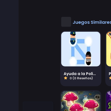
Juegos Geniales
Buenos juegos de matematicas
Juegos Similare
Juegos de escritorio
Juegos de vestir
Juegos de Conducir
Educational
Ayuda a la Policía
0 (0 Reseñas)
Educational Games
Featured
Juegos de lucha