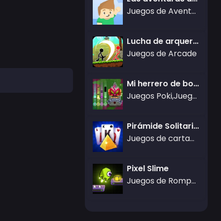
Juegos de Aventura
Lucha de arquero de Stickman
Juegos de Arcade
Mi herrero de bolsillo
Juegos Poki,Juegos de Aventura,Juegos de Arte
Pirámide Solitario Azul
Juegos de cartas,Juegos de Rompecabezas
Pixel Slime
Juegos de Rompecabezas