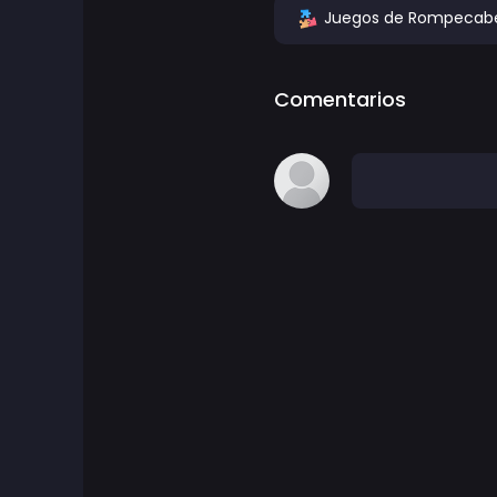
Juegos de Rompecab
Juegos de Aventura
Comentarios
Juegos de agilidad
Juegos de Arcade
Juegos de Arte
Juegos de baloncesto
Juegos de batalla
Juegos de batalla real
ben 10