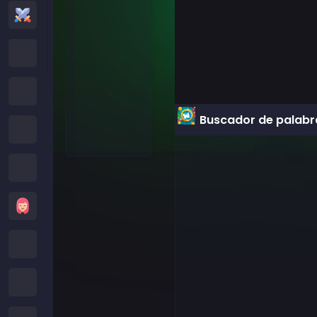
Juegos de Acción
Cartoon Network Games
Juegos Poki
Buscador de palabr
Juegos de Roblox
Juegos Locos
Juegos de Chicas
Juegos de Minecraft
Juegos de Subway Surfers