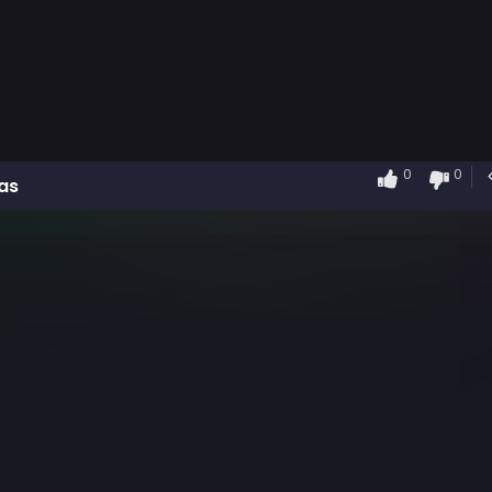
0
0
as