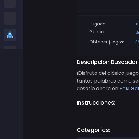
Juegos entre nosotros
Juegos de serpientes
Jugado:
Género:
J
Juegos casuales
Obtener juegos:
A
Juegos de Stickman
Descripción Buscador
Juegos de Zombis
¡Disfruta del clásico jue
tantas palabras como sea
Juegos de Carreras
desafío ahora en
Poki G
Juegos de Deportes
Instrucciones:
Juegos de 2 jugadores
Categorías:
Juegos 3D