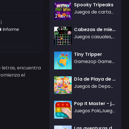
Spooky Tripeaks
Juegos de cartas,Juegos de Rompecabezas
s)
Cabezas de miedo de Halloween
Informe
Juegos casuales,Juegos de Rompecabezas
Tiny Tripper
Gamezop Games,Juegos de Estrategia
 letras, encuentra
Comienza el
Día de Playa de Mike y Mia
Juegos de Deportes
Pop It Master - juegos de relajación antiestrés gratuitos y juegos calmantes
Juegos Poki,Juegos casuales,Juegos de Simulación
Las aventuras de Thomas: Dibujar y borrar