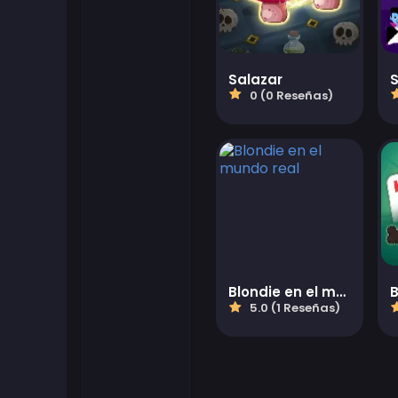
Juegos flash
Salazar
Juegos de futbol
0 (0 Reseñas)
Juegos Friv
Gamezop Games
Juegos hipercasuales
Juegos juveniles
Blondie en el mundo real
B
5.0 (1 Reseñas)
Juegos de Kizi
Juegos de Mahjong