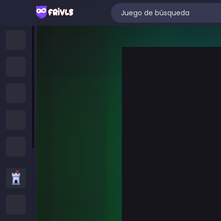
Hogar
Juegos Nuevos
Trending Games
Juegos Destacados
All Categories
Juegos de Estrategia
Juegos .IO