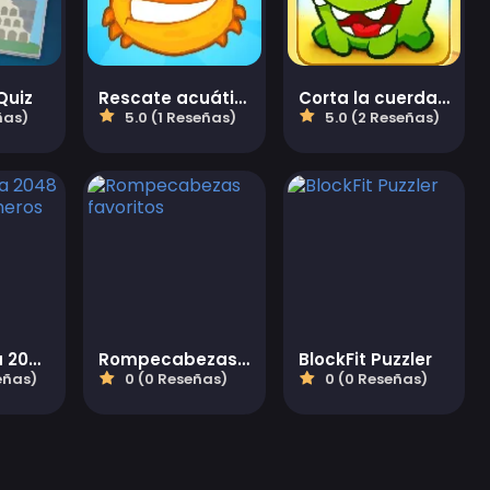
Quiz
Rescate acuático
Corta la cuerda 2
ñas)
5.0 (1 Reseñas)
5.0 (2 Reseñas)
Cubo Arena 2048 Fusionar Números
Rompecabezas favoritos
BlockFit Puzzler
eñas)
0 (0 Reseñas)
0 (0 Reseñas)