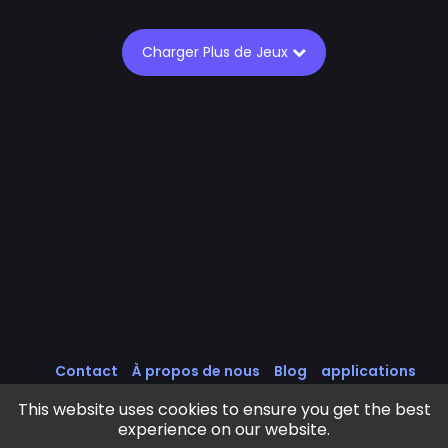
Charger Plus de Jeux
Contact
À propos de nous
Blog
applications
Intégrer des Jeux
Tous les Jeux
Politique de cookies
This website uses cookies to ensure you get the best
Politique de Confidentialité
Conditions d'utilisation
experience on our website.
Frivls Games © 2025 - 2026 . All rights reserved.