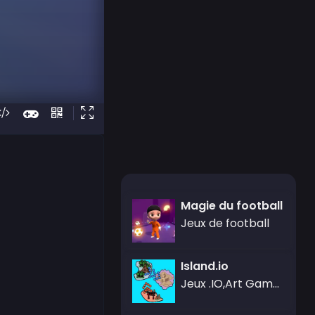
Magie du football
Jeux de football
Island.io
Jeux .IO,Art Games