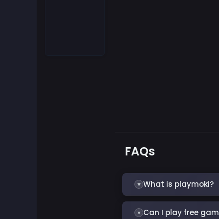
Match-3 Games
Motorcycle Games
Jeux Multijoueurs
Jeux de Puzzle
Quiz Games
Shooter Games
FAQs
Jeux de Simulation
What is playmoki?
▼
Jeux de stratégie
PlayMoki is an all-in-one
Can I play free gam
▼
puzzles, arcade classics, 