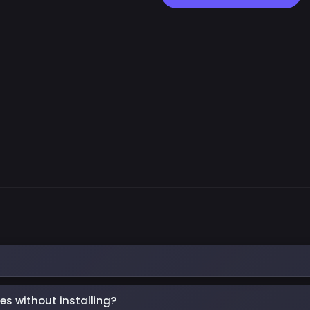
 online gaming platform that offers thousands of free brows
es without installing?
sports challenges, racing and more.