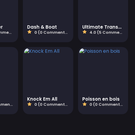
er
Dash & Boat
Ultimate Transport Driving Sim
aires)
0 (0 Commentaires)
4.0 (5 Commentaires)
Knock Em All
Poisson en bois
taires)
0 (0 Commentaires)
0 (0 Commentaires)