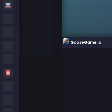
Jeux d'Action
Jeux Cartoon Network
Jeux Poki
GooseGame.io
Jeux Roblox
Jeux Crazy
Jeux de Filles
Minecraft Games
Jeux Subway Surfers