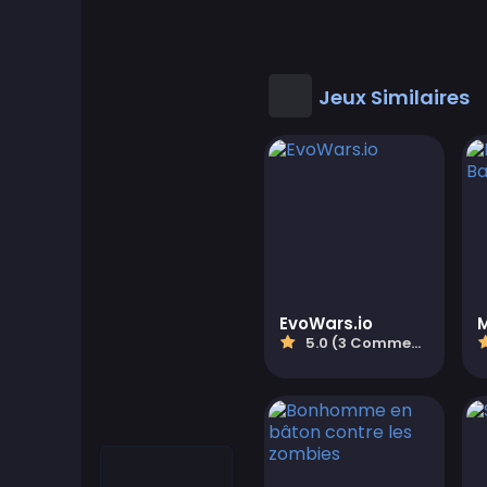
Jeux Cool
Cool Math Games
Jeux Similaires
Desktop Games
Jeux d'habillage
Jeux de conduite
Jeux éducatifs
EvoWars.io
5.0 (3 Commentaires)
Educational Games
Featured
Fighting Games