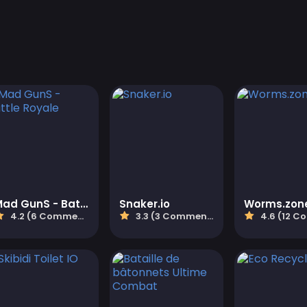
Mad GunS - Battle Royale
Snaker.io
Worms.zon
4.2 (6 Commentaires)
3.3 (3 Commentaires)
4.6 (12 Commen