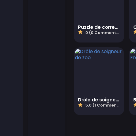
Flash Games
Puzzle de correspondance de paires 2D
Jeux de football
0 (0 Commentaires)
Jeux Friv
Gamezop Games
Hypercasual Games
Junior Games
Drôle de soigneur de zoo
5.0 (1 Commentaires)
Kizi Games
Mahjong Games