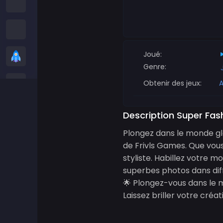
Jeux Among Us
Snake Games
Joué:
Casual Games
Genre:
Jeux de Stickman
Obtenir des jeux:
A
Jeux de zombies
Description Super Fas
Plongez dans le monde gla
Jeux de Course
de Frivls Games. Que vous 
styliste. Habillez votre 
Jeux de Sport
superbes photos dans diff
🌟 Plongez-vous dans le m
2 player Games
Laissez briller votre créa
Jeux 3D