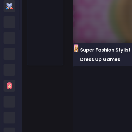
Jeux d'Action
Jeux Cartoon Network
Jeux Poki
Super Fashion Stylist
Jeux Roblox
Dress Up Games
Jeux Crazy
Jeux de Filles
Minecraft Games
Jeux Subway Surfers