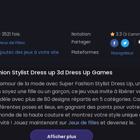
3521 fois.
Notation:
3.3
(3 Comm
Partager:
Jeux de Filles
joutez des jeux à votre site
Plateformes:
Navigateur
hion Stylist Dress up 3d Dress Up Games
mour de la mode avec Super Fashion Stylist Dress Up, un 
soyez une fille ou un garçon, ce jeu vous invite à libérer v
modèle avec plus de 80 designs répartis en 5 catégories. C
érentes poses et lieux, en gagnant des points pour votre 
onde de la haute couture et montrez votre style unique d
tivité ! Jouez maintenant sur
Jeux de filles
et devenez le...
Afficher plus