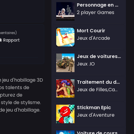
Personnage en bâton noir et blanc
2 player Games
Mort Courir
entaires)
Jeux d'Arcade
Rapport
Jeux de voitures de l'armée américaine Conduite de camion
Jeux .IO
jeu d'habillage 3D
Traitement du dos pointillé de la fille
os talents de
Jeux de Filles,Care Games,Jeux d'habillage
apturez de
style de stylisme.
Stickman Epic
e jeu d'habillage.
Jeux d'Aventure
Voiture de course Smash