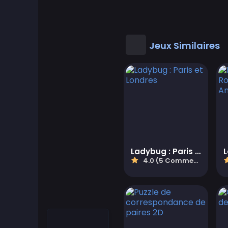
Jeux Cool
Cool Math Games
Jeux Similaires
Desktop Games
Jeux d'habillage
Jeux de conduite
Jeux éducatifs
Ladybug : Paris et Londres
4.0 (5 Commentaires)
Educational Games
Featured
Fighting Games