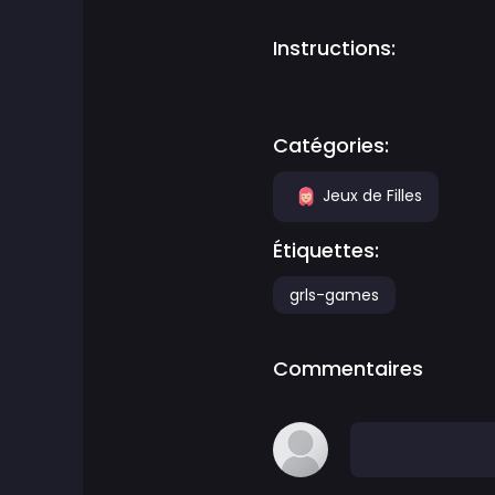
Jeux d'Aventure
Instructions:
Agility Games
Catégories:
Jeux d'Arcade
Jeux de Filles
Art Games
Étiquettes:
Jeux de basketball
grls-games
Jeux de Combat
Commentaires
Jeux Battle Royale
ben 10