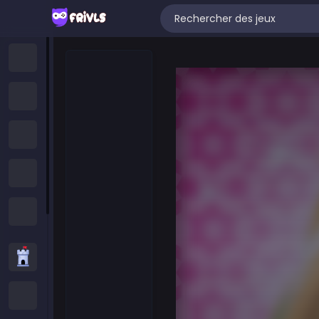
Accueil
Nouveaux Jeux
Jeux Tendance
Featured Games
All Categories
Jeux de stratégie
Jeux .IO