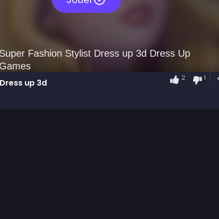
2
1
 Dress up 3d