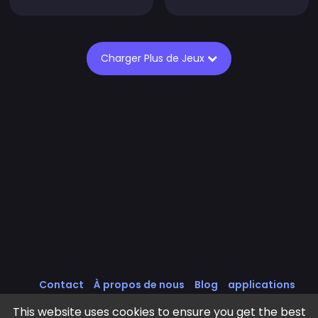
Charger Plus de Jeux
Contact
À propos de nous
Blog
applications
Intégrer des Jeux
Tous les Jeux
Politique de cookies
This website uses cookies to ensure you get the best
Politique de Confidentialité
Conditions d'utilisation