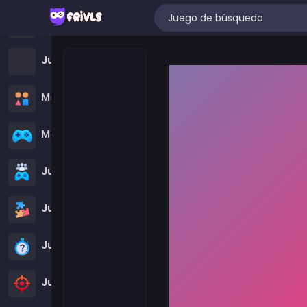
Juegos de Kizi
Juegos de Mahjong
Match-3 Games
Motorcycle Games
Juegos multijugador
Juegos de Rompecabezas
Juegos de preguntas
Juegos de disparos