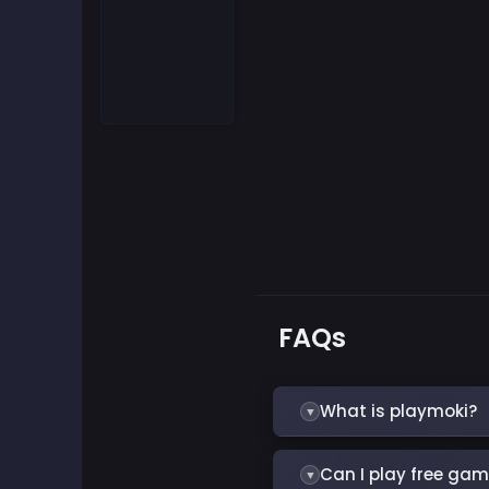
FAQs
What is playmoki?
▼
PlayMoki is an all-in-one
Can I play free gam
▼
puzzles, arcade classics, 