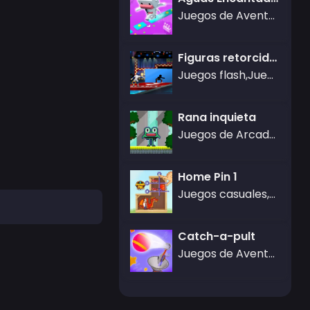
Juegos de Aventura,Juegos de agilidad
Figuras retorcidas: Agujero en la pared
Juegos flash,Juegos de Rompecabezas
Rana inquieta
Juegos de Arcade,Gamezop Games
Home Pin 1
Juegos casuales,Buenos juegos de matematicas,Juegos de Rompecabezas
Catch-a-pult
Juegos de Aventura,Gamezop Games