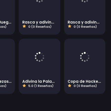
¿Cuántos: Juego de preguntas
Rasca y adivina animales
Rasca y adivina celebridades
ñas)
0 (0 Reseñas)
0 (0 Reseñas)
Rompecabezas de Navidad
Adivina la Palabra
Copa de Hockey sobre Hielo
ñas)
5.0 (1 Reseñas)
0 (0 Reseñas)