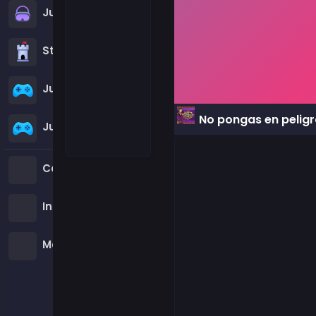
Juegos de Simulación
Strategy
Juegos de guerra
No pongas en peligr
Juegos Y8
Contact us
Insertar juegos
Mobile Apps
Sobre nosotros
Política de Privacidad