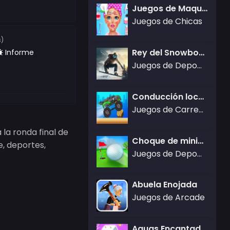
Juegos de Maquillaje
Juegos de Chicas
s)
Rey del Snowboard 2024
Informe
Juegos de Deportes
Conducción loca de camiones
Juegos de Carreras
 la ronda final de
Choque de minigolf
e, deportes,
Juegos de Deportes,Juegos de Kizi
Abuela Enojada
Juegos de Arcade
Aguas Encantadas