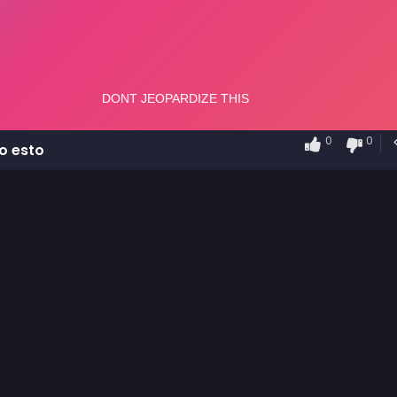
0
0
o esto