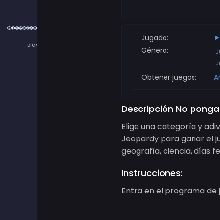
Cookies
Jugado:
playmoki Games © 2020 - 2025
Género:
J
J
Obtener juegos:
A
Descripción No pongas
Elige una categoría y adi
Jeopardy para ganar el ju
geografía, ciencia, días f
Instrucciones:
Entra en el programa de j