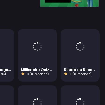
Adivina el juego de rompecabezas de palabras de personajes
Millionaire Quiz HD
Rueda de Recompensas
ñas)
0 (0 Reseñas)
0 (0 Reseñas)