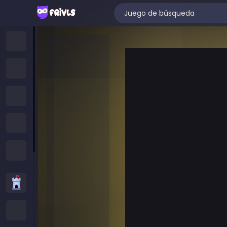
Hogar
Juegos Nuevos
Trending Games
Juegos Destacados
All Categories
Juegos de Estrategia
Juegos .IO