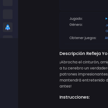
Juegos entre nosotros
Juegos de serpientes
Jugado:
Género:
J
Juegos casuales
G
Obtener juegos:
A
Juegos de Stickman
Juegos de Zombis
Descripción Refleja Yo
¡Abrocha el cinturón, am
Juegos de Carreras
a tu cerebro un verdader
patrones impresionantes 
Juegos de Deportes
mantendrá entretenido du
antes!
Juegos de 2 jugadores
Instrucciones:
Juegos 3D