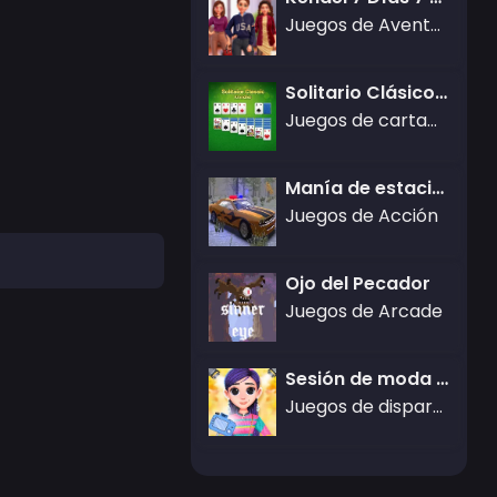
Juegos de Aventura
Solitario Clásico - Klondike
Juegos de cartas,Juegos de Rompecabezas
Manía de estacionamiento de supercoches de la policía
Juegos de Acción
Ojo del Pecador
Juegos de Arcade
Sesión de moda otoñal violeta
Juegos de disparos