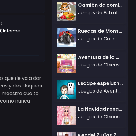
Camión de comida de Julia
Juegos de Estrategia,Juegos de cocina
s)
Ruedas de Monster Truck en Invierno
Informe
Juegos de Carreras
Aventura de la Casa de Muñecas Soñada
Juegos de Chicas
 que ¡le va a dar
Escape espeluznante
icas y desbloquear
Juegos de Aventura
a maestra que te
le como nunca
La Navidad rosa de Kiki
Juegos de Chicas
Kendel 7 Días 7 Estilos