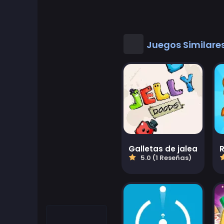
Juegos Geniales
Buenos juegos de matematicas
Juegos Similare
Juegos de escritorio
Juegos de vestir
Juegos de Conducir
Educational
Galletas de jalea
5.0 (1 Reseñas)
Educational Games
Featured
Juegos de lucha