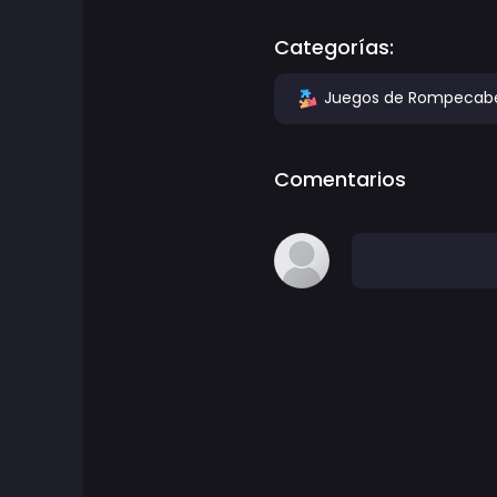
Categorías:
Juegos de Aventura
Juegos de Rompecab
Juegos de agilidad
Juegos de Arcade
Comentarios
Juegos de Arte
Juegos de baloncesto
Juegos de batalla
Juegos de batalla real
ben 10