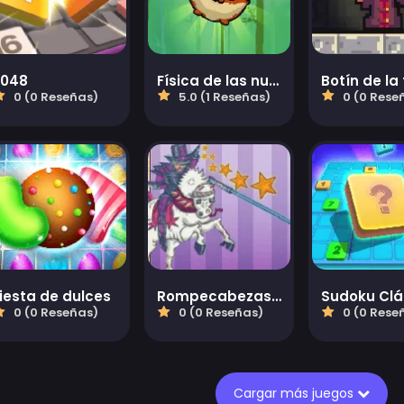
2048
Física de las nueces
Botín de la 
0 (0 Reseñas)
5.0 (1 Reseñas)
0 (0 Rese
iesta de dulces
Rompecabezas de Arte de Deslizamiento
Sudoku Clá
0 (0 Reseñas)
0 (0 Reseñas)
0 (0 Rese
Cargar más juegos