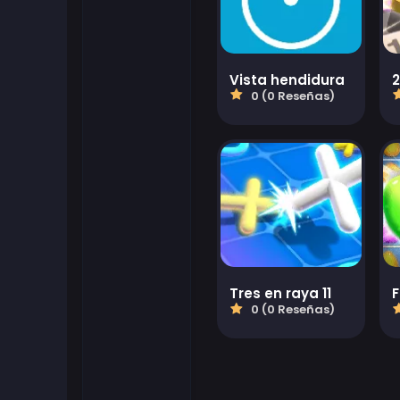
Juegos flash
Vista hendidura
Juegos de futbol
0 (0 Reseñas)
Juegos Friv
Gamezop Games
Juegos hipercasuales
Juegos juveniles
Tres en raya 11
F
0 (0 Reseñas)
Juegos de Kizi
Juegos de Mahjong