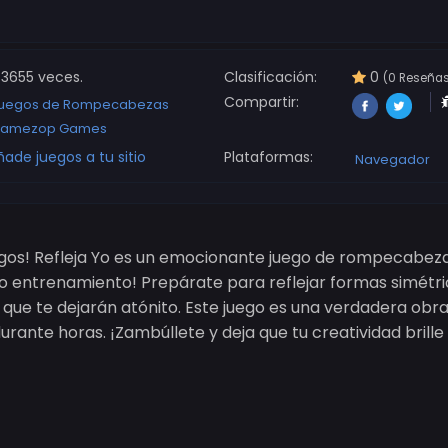
3655 veces.
Clasificación:
0
(0 Reseña
Compartir:
uegos de Rompecabezas
amezop Games
ñade juegos a tu sitio
Plataformas:
Navegador
igos! Refleja Yo es un emocionante juego de rompecabezas
o entrenamiento! Prepárate para reflejar formas simétr
que te dejarán atónito. Este juego es una verdadera obr
rante horas. ¡Zambúllete y deja que tu creatividad bril