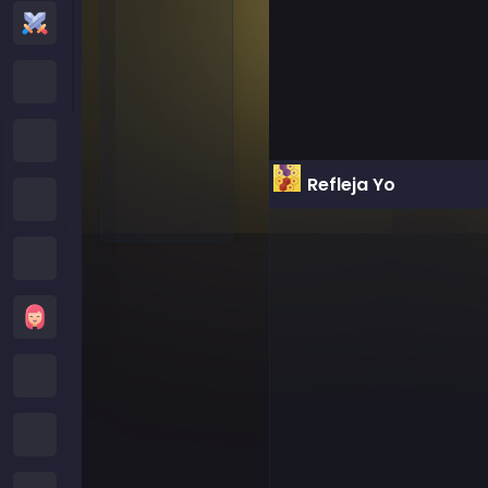
Juegos de Acción
Cartoon Network Games
Juegos Poki
Refleja Yo
Juegos de Roblox
Juegos Locos
Juegos de Chicas
Juegos de Minecraft
Juegos de Subway Surfers