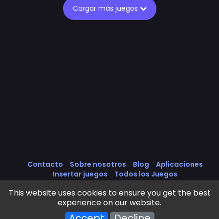
Cargar más juegos
Contacto
Sobre nosotros
Blog
Aplicaciones
Insertar juegos
Todos los Juegos
Política de cookies
Política de Privacidad
This website uses cookies to ensure you get the best
Términos de servicio
experience on our website.
Frivls Games © 2025 - 2026 . All rights reserved.
Accept
Decline