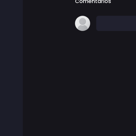
Comentarios
Juegos de Mesa
Juegos de mesa
Juegos de chicos
Juegos de disparar burbujas
Juegos de cartas
Juegos de cuidado
Juegos clásicos
Juegos de cocina