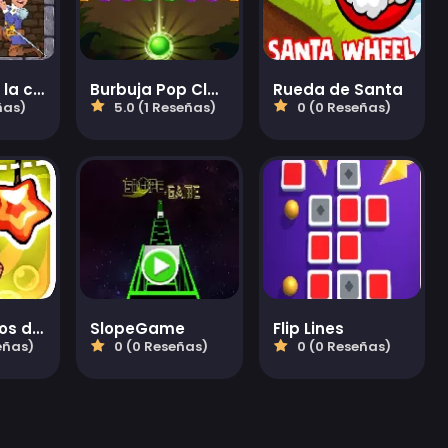
Rescate de la chica
Burbuja Pop Clásico
Rueda de Santa
ñas)
5.0 (1 Reseñas)
0 (0 Reseñas)
Experimentos de cortar la cuerda
SlopeGame
Flip Lines
eñas)
0 (0 Reseñas)
0 (0 Reseñas)