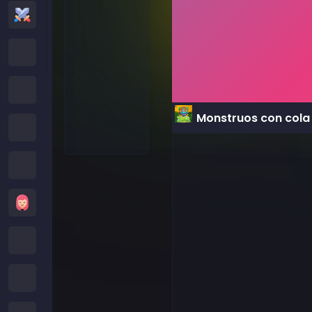
Juegos de Acción
Cartoon Network Games
Juegos Poki
Monstruos con cola
Juegos de Roblox
Juegos Locos
Juegos de Chicas
Juegos de Minecraft
Juegos de Subway Surfers