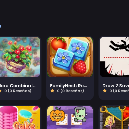
s
Flora Combinatorix
FamilyNest: Rompecabezas de emparejamiento de azulejos
0 (0 Reseñas)
0 (0 Reseñas)
0 (0 Rese