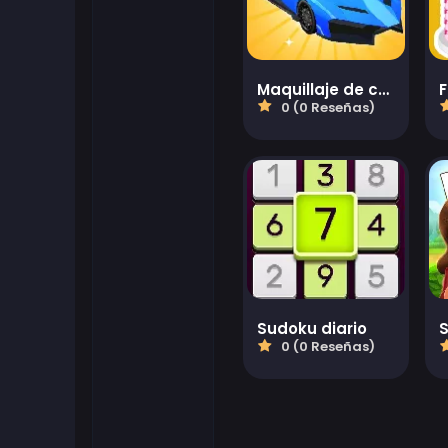
Juegos flash
Maquillaje de coche
Juegos de futbol
0 (0 Reseñas)
Juegos Friv
Gamezop Games
Juegos hipercasuales
Juegos juveniles
Sudoku diario
S
0 (0 Reseñas)
Juegos de Kizi
Juegos de Mahjong