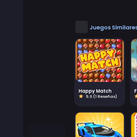
Juegos Geniales
Buenos juegos de matematicas
Juegos Similare
Juegos de escritorio
Juegos de vestir
Juegos de Conducir
Educational
Happy Match
5.0 (1 Reseñas)
Educational Games
Featured
Juegos de lucha