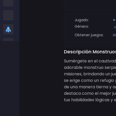
Juegos entre nosotros
Juegos de serpientes
Jugado:
Género:
J
Juegos casuales
Obtener juegos:
A
Juegos de Stickman
Descripción Monstruos
Juegos de Zombis
Sumérgete en el cautiva
adorable monstruo serpie
Juegos de Carreras
misiones, brindando un ju
se erige como un refugio 
Juegos de Deportes
de una manera tierna y a
destaca como el mejor ju
Juegos de 2 jugadores
tus habilidades lógicas y 
Juegos 3D