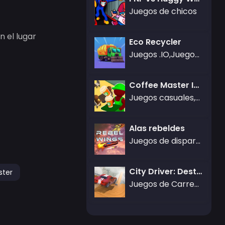
Juegos de chicos
 el lugar
Eco Recycler
Juegos .IO,Juegos de Aventura
Coffee Master Idle
Juegos casuales,Juegos de Simulación
Alas rebeldes
Juegos de disparos
City Driver: Destruir coche
ter
Juegos de Carreras