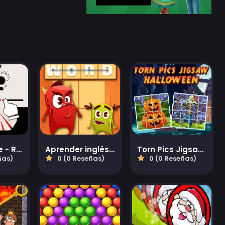
Draw 2 Save - Rescate de Hombre de Palo
Aprender inglés: Conexión de palabras
Torn Pics Jigsaw Halloween
ñas)
0 (0 Reseñas)
0 (0 Reseñas)