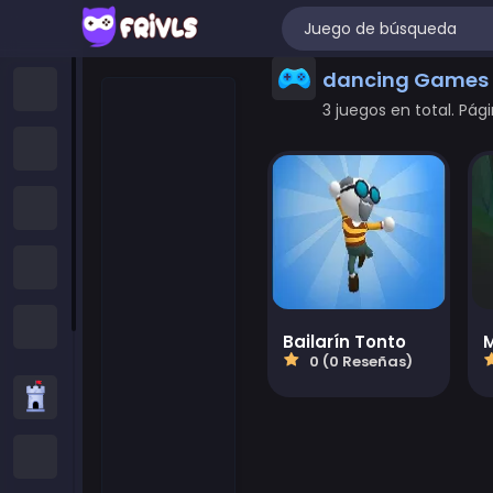
dancing Games
Hogar
3 juegos en total. Pági
Juegos Nuevos
Trending Games
Juegos Destacados
All Categories
Bailarín Tonto
0 (0 Reseñas)
Juegos de Estrategia
Juegos .IO