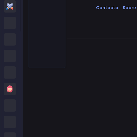
Juegos de Acción
Contacto
Sobre
Cartoon Network Games
Juegos Poki
Juegos de Roblox
Juegos Locos
Juegos de Chicas
Juegos de Minecraft
Juegos de Subway Surfers