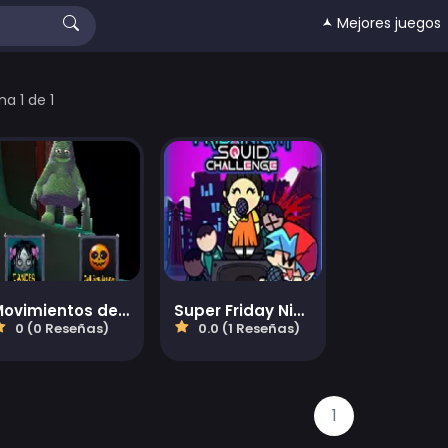
🟂 Mejores juegos
na 1 de 1
Movimientos de baile del miércoles
Super Friday Night Squid Challenge Game
0 (0 Reseñas)
0.0 (1 Reseñas)
1