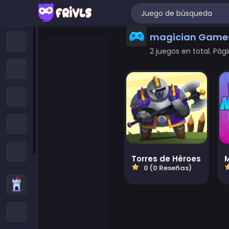
magician Game
Hogar
2 juegos en total. Pági
Juegos Nuevos
Trending Games
Juegos Destacados
All Categories
Torres de Héroes
0 (0 Reseñas)
Juegos de Estrategia
Juegos .IO