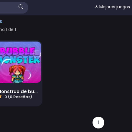
🟂 Mejores juegos
s
na 1 de 1
Monstruo de burbujas
0 (0 Reseñas)
1