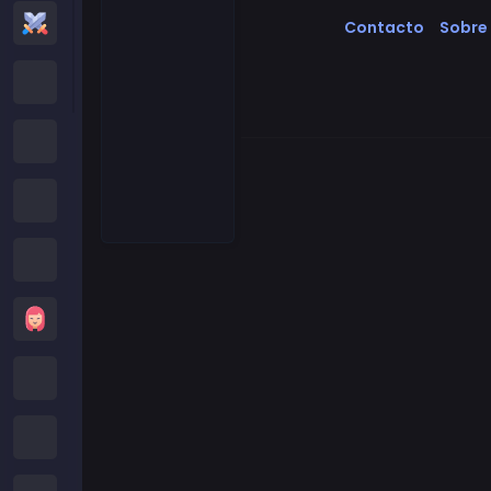
Juegos de Acción
Contacto
Sobre
Cartoon Network Games
Juegos Poki
Juegos de Roblox
Juegos Locos
Juegos de Chicas
Juegos de Minecraft
Juegos de Subway Surfers