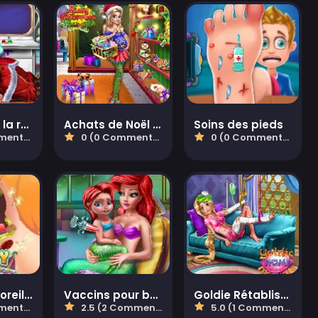
Urgence de la résurrection du Père Noël
Achats de Noël de maman
Soins des pieds
aires)
0 (0 Commentaires)
0 (0 Commentaires)
Chirurgie d'oreille drôle
Vaccins pour bébé sirène
Goldie Rétablissement à Domicile
aires)
2.5 (2 Commentaires)
5.0 (1 Commentaires)