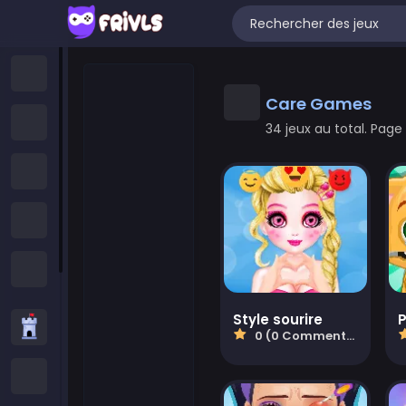
Accueil
Care Games
Nouveaux Jeux
34 jeux au total. Page 
Jeux Tendance
Featured Games
All Categories
Style sourire
Jeux de stratégie
0 (0 Commentaires)
Jeux .IO