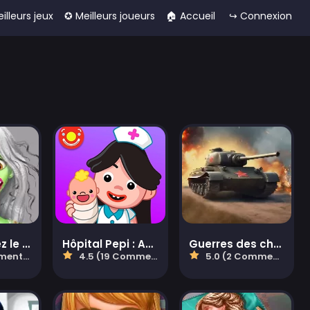
eilleurs jeux
✪ Meilleurs joueurs
🏠︎ Accueil
↪ Connexion
Zombie chez le dentiste
Hôpital Pepi : Apprendre et soigner
Guerres des chars du monde
aires)
4.5 (19 Commentaires)
5.0 (2 Commentaires)