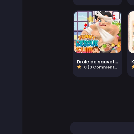
Jeux d'Aventure
Agility Games
Jeux d'Arcade
Art Games
Drôle de sauvetage Sumo
0 (0 Commentaires)
Jeux de basketball
Jeux de Combat
Jeux Battle Royale
ben 10