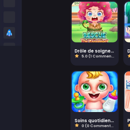
Jeux Among Us
Snake Games
Casual Games
Jeux de Stickman
Drôle de soigneur de zoo
5.0 (1 Commentaires)
Jeux de zombies
Jeux de Course
Jeux de Sport
2 player Games
Soins quotidiens pour bébé
P
0 (0 Commentaires)
Jeux 3D