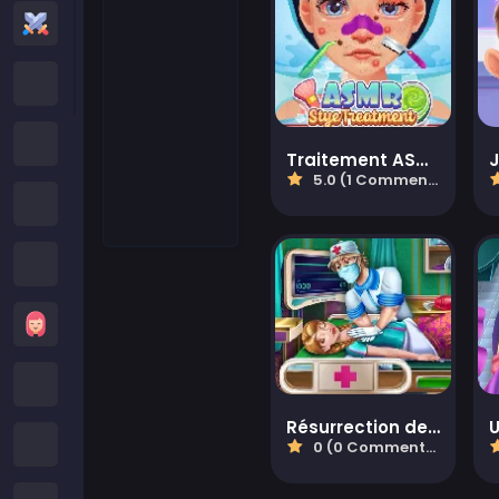
Jeux d'Action
Jeux Cartoon Network
Jeux Poki
Traitement ASMR d'un orgelet
5.0 (1 Commentaires)
Jeux Roblox
Jeux Crazy
Jeux de Filles
Minecraft Games
Résurrection de la princesse de glace Urgence
Jeux Subway Surfers
0 (0 Commentaires)