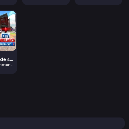
Simulateur de sauvetage ambulancier : urgence ambulancière en ville
taires)