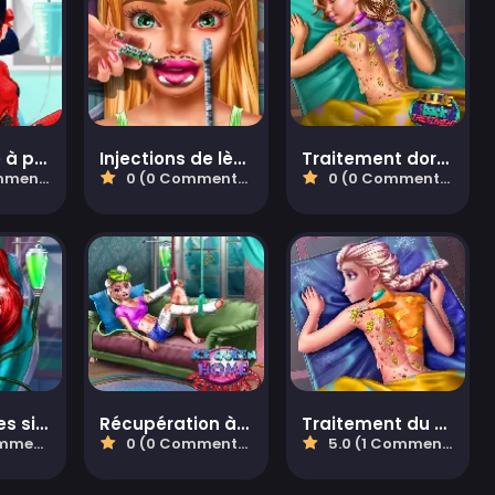
Ambulance à pois pour super-héroïne
Injections de lèvres de Pixie
Traitement dorsal d'Ellie
taires)
0 (0 Commentaires)
0 (0 Commentaires)
Accident des sirènes princesses aux urgences
Récupération à domicile de la Reine des glaces
Traitement du dos de la Reine des glaces
aires)
0 (0 Commentaires)
5.0 (1 Commentaires)