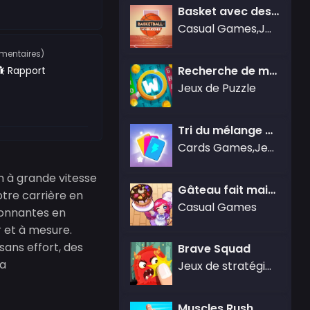
Basket avec des amis
Casual Games,Jeux de Sport,Jeux de basketball
mentaires)
Recherche de mots
Rapport
Jeux de Puzzle
Tri du mélange des cartes
Cards Games,Jeux de Puzzle
n à grande vitesse
Gâteau fait maison 3D
tre carrière en
Casual Games
sionnantes en
 et à mesure.
ans effort, des
Brave Squad
ra
Jeux de stratégie,Jeux d'Aventure,Jeux de Simulation
Muscles Rush