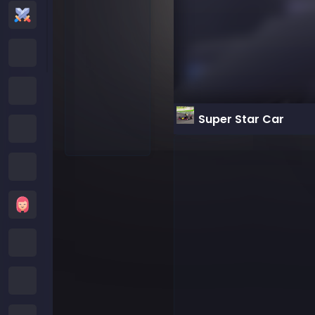
Jeux d'Action
Jeux Cartoon Network
Jeux Poki
Super Star Car
Jeux Roblox
Jeux Crazy
Jeux de Filles
Minecraft Games
Jeux Subway Surfers