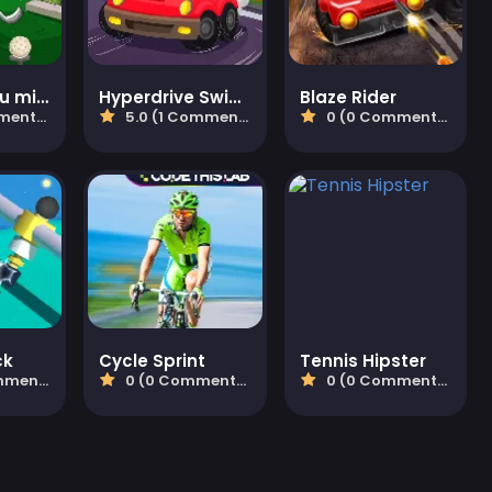
Royaume du minigolf
Hyperdrive Swinger
Blaze Rider
aires)
5.0 (1 Commentaires)
0 (0 Commentaires)
ck
Cycle Sprint
Tennis Hipster
taires)
0 (0 Commentaires)
0 (0 Commentaires)