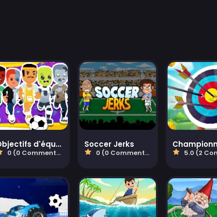
Objectifs d'équipe : Soccer 3D
Soccer Jerks
0 (0 Commentaires)
0 (0 Commentaires)
5.0 (2 Comment