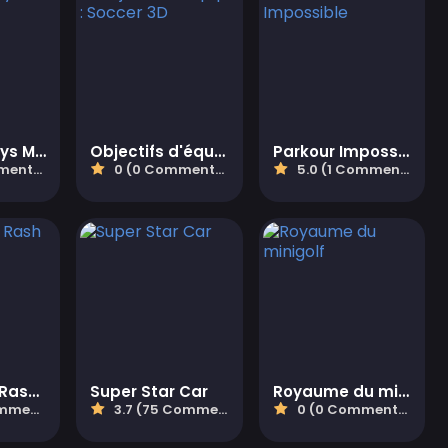
Stumble Boys Match
Objectifs d'équipe : Soccer 3D
Parkour Impossible
aires)
0 (0 Commentaires)
5.0 (1 Commentaires)
Moto Road Rash 3d
Super Star Car
Royaume du minigolf
aires)
3.7 (75 Commentaires)
0 (0 Commentaires)