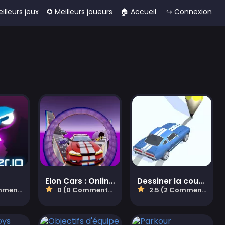
eilleurs jeux
✪ Meilleurs joueurs
🏠︎ Accueil
↪ Connexion
Elon Cars : Online Sky Stunt
Dessiner la course io
taires)
0 (0 Commentaires)
2.5 (2 Commentaires)