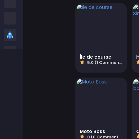
Jeux Among Us
Snake Games
Casual Games
Jeux de Stickman
Île de course
5.0 (1 Commentaires)
Jeux de zombies
Jeux de Course
Jeux de Sport
2 player Games
Moto Boss
Jeux 3D
0 (0 Commentaires)