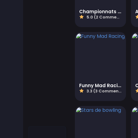
Jeux Cool
Championnats de tir à l'arc
A
5.0 (2 Commentaires)
Cool Math Games
Desktop Games
Jeux d'habillage
Jeux de conduite
Funny Mad Racing
Jeux éducatifs
3.3 (3 Commentaires)
Educational Games
Featured
Fighting Games