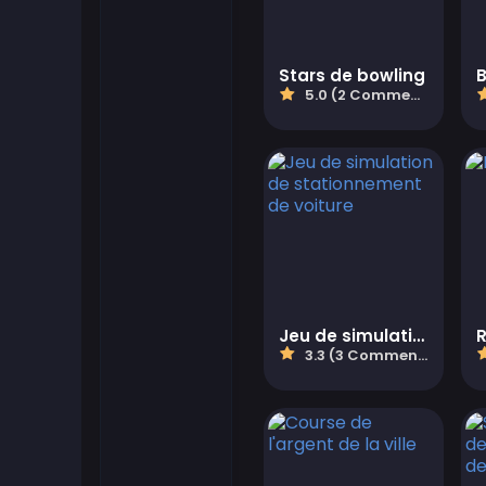
Flash Games
Stars de bowling
5.0 (2 Commentaires)
Jeux de football
Jeux Friv
Gamezop Games
Hypercasual Games
Jeu de simulation de stationnement de voiture
R
Junior Games
3.3 (3 Commentaires)
Kizi Games
Mahjong Games