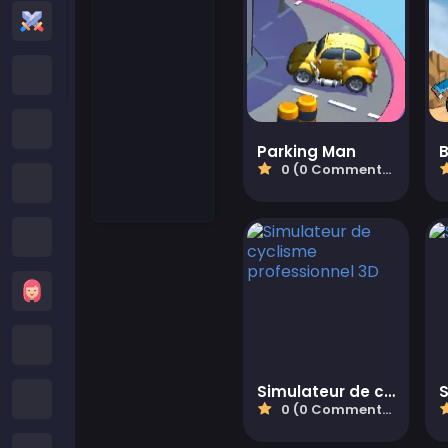
Jeux d'Action
Jeux Cartoon Network
Jeux Poki
Parking Man
0 (0 Commentaires)
Jeux Roblox
Jeux Crazy
Jeux de Filles
Minecraft Games
Simulateur de cyclisme professionnel 3D
Jeux Subway Surfers
0 (0 Commentaires)