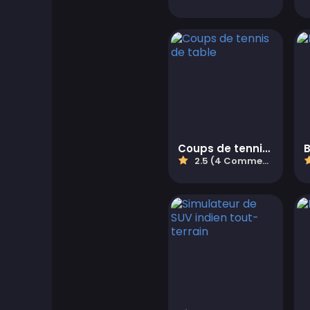
Jeux d'Aventure
Agility Games
Jeux d'Arcade
Art Games
Coups de tennis de table
B
2.5 (4 Commentaires)
Jeux de basketball
Jeux de Combat
Jeux Battle Royale
ben 10