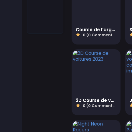
Match-3 Games
Motorcycle Games
Course de l'argent de la ville
0 (0 Commentaires)
Jeux Multijoueurs
Jeux de Puzzle
Quiz Games
Shooter Games
2D Course de voitures 2023
Jeux de Simulation
0 (0 Commentaires)
Jeux de stratégie