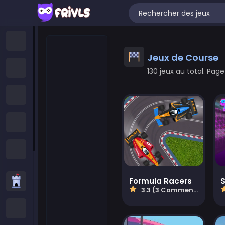
Accueil
Jeux de Course
Nouveaux Jeux
130 jeux au total. Page 
Jeux Tendance
Featured Games
All Categories
Jeux de stratégie
Formula Racers
3.3 (3 Commentaires)
Jeux .IO