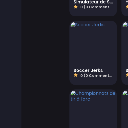
Simulateur de SUV indien tout-terrain
Board Games
0 (0 Commentaires)
Boardgames Games
Jeux pour garçons
Bubble Shooter Games
Cards Games
Soccer Jerks
S
0 (0 Commentaires)
Care Games
Classics Games
Jeux de cuisine