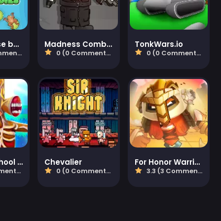
Grenouille se bat avec des copains
Madness Combat - Les clones du shérif
TonkWars.io
taires)
0 (0 Commentaires)
0 (0 Commentaires)
Monster School vs Siren Head
Chevalier
For Honor Warriors IO
aires)
0 (0 Commentaires)
3.3 (3 Commentaires)