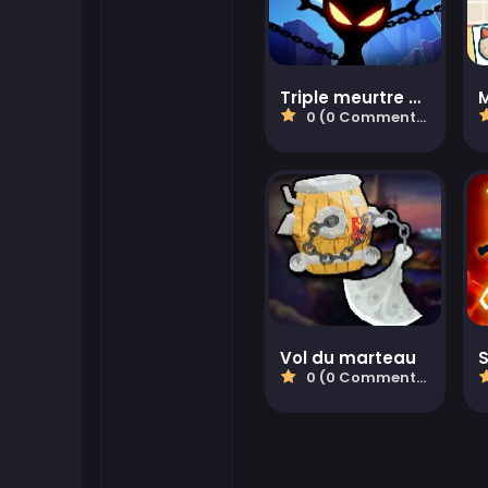
Flash Games
Triple meurtre de Stickman
Jeux de football
0 (0 Commentaires)
Jeux Friv
Gamezop Games
Hypercasual Games
Junior Games
Vol du marteau
0 (0 Commentaires)
Kizi Games
Mahjong Games