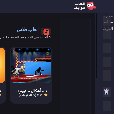
معلومات عنا
الرئيسية
سياسة الخصوصية
الكوكيز
العاب فلاش
ألعاب جديدة
5 ألعاب في المجموع. الصفحة 1 من 1
العاب الترند
الألعاب المميزة
جميع الفئات
لعبة أشكال ملتوية : ثقب في الحائط
اع
العاب استراتيجية
5.0 (5 التقيمات)
العاب .IO