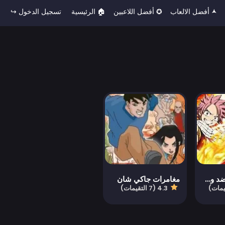
🟂 أفضل الالعاب
✪ أفضل اللاعبين
🏠︎ الرئيسية
تسجيل الدخول ↪
لعبة فيري تيل ضد ون بيس
مغامرات جاكي شان
4.3 (7 التقيمات)