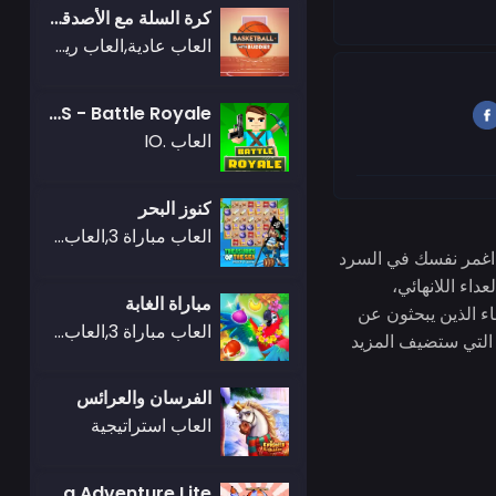
كرة السلة مع الأصدقاء
العاب عادية,العاب رياضة,العاب كرة السلة
Mad GunS - Battle Royale
العاب .IO
كنوز البحر
العاب مباراة 3,العاب الغاز
! اغمر نفسك في السرد
داء اللانهائي،
مباراة الغابة
اء الذين يبحثون عن
العاب مباراة 3,العاب الغاز
عب تنافسي وممتع. للمزيد من متعة اللعب، تفضل بزيارة موقعنا، حيث ستجد مجموعة من ألعاب Friv التي ستضيف المزيد
الفرسان والعرائس
العاب استراتيجية
Boing Bang Adventure Lite