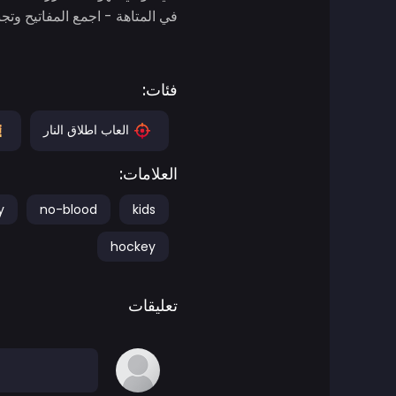
في المتاهة - اجمع المفاتيح وتج
ألعاب المغامرات
العاب أجيليتي
فئات:
العاب اطلاق النار
العاب اركيد
العلامات:
العاب فن
y
no-blood
kids
العاب كرة السلة
hockey
ألعاب المعارك
تعليقات
العاب باتل رويال
ben 10