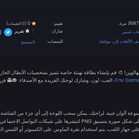
3687 مرة.
تقييم:
0
(0 التقيمات)
شارك:
تقرير
عاب تلبيس
ف الألعاب إلى موقعك
المنصات:
المتصفح
لهالوين! 🎨 قم بإنشاء بطاقة تهنئة خاصة تتميز بشخصيات الأبطال الخار
Friv Gam
، العب، لون، وشارك لوحتك الفريدة مع الأصدقاء. 🎃👻 فن ا
جموعة ألوان غنية. لراحتك، يمكن سحب اللوحة إلى أي جزء من الشاشة. 
رسمتك. احفظ النتيجة النهائية على شكل صورة بتنسيق PNG لتنشرها على شبكات التوا
ا على جهاز اللعب، يتم استخدام نقرة الماوس على الكمبيوتر أو اللمس 