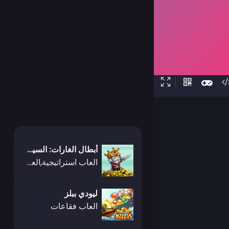
أبطال الغارات: السيف والسحر
العاب استراتيجية,العاب .IO,العاب عادية,ألعاب المغامرات,ألعاب المعارك,العاب بطاقات,العاب كيزي,العاب محاكاة
ليودي ببلز
العاب فقاعات