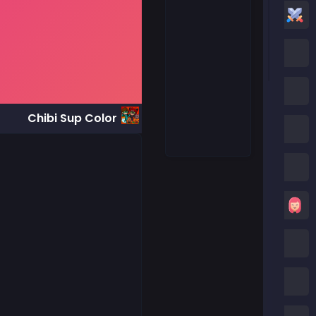
العاب أكشن
العاب كرتون نتورك
العاب بوكي
Chibi Sup Color
العاب روبلوكس
كريزي جيمز
العاب بنات
العاب ماين كرافت
العاب صب واي