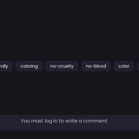
ndly
coloring
no-cruelty
no-blood
color
You must log in to write a comment.