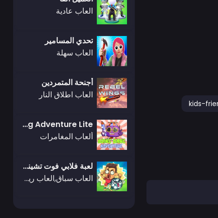
العاب عادية
تحدي المسامير
العاب سهلة
أجنحة المتمردين
العاب اطلاق النار
kids-frie
Boing Bang Adventure Lite
ألعاب المغامرات
لعبة فلابي فوت تشينكو
العاب سباق,العاب رياضة,العاب جيمز أوب