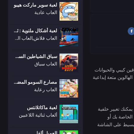
لعبة سوبر ماركت هيبو
العاب عادية
لعبة أشكال ملتوية : ثقب في الحائط
العاب فلاش,العاب الغاز
سباق الشياطين السريعين
العاب سباق
قين كيبي والحيوانات
لهالوين متعة إبداعية
مصارع السومو المضحك
العاب رعاية
لعبة ماكاتلانتس
يمكنك تغيير خلفية
ألعاب ثنائية اللاعبين
صل الاجتماعي الخاصة بك أو
البسيط على الشاشة
العميل ألفا