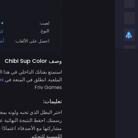
العاب امونج اس
العاب الثعبان
لعبت:
النوع:
ال
العاب عادية
احصل على الألعاب:
أض
ألعاب ستيكمان
وصف Chibi Sup Color
العاب زومبي
استمتع بفنانك الداخلي في هذا ا
الملعبة. انطلق في المتعة في
es
العاب سباق
Friv Games
تعليمات:
العاب رياضة
اختر البطل الذي تحبه ولونه بم
ألعاب ثنائية اللاعبين
مشاركتها مع الأصدقاء. اعتمادً
العاب ثريدي
اللمسية للتحكم.