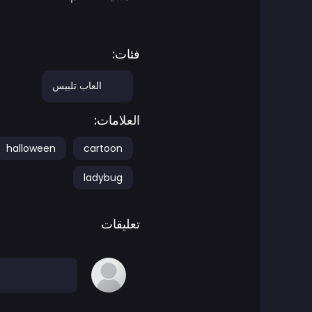
ألعاب المغامرات
فئات:
العاب أجيليتي
العاب تلبيس
العاب اركيد
العلامات:
العاب فن
halloween
cartoon
ladybug
العاب كرة السلة
ألعاب المعارك
تعليقات
العاب باتل رويال
ben 10