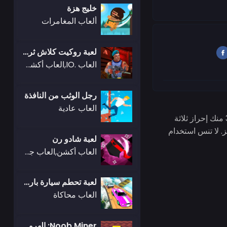
خليج هزة
ألعاب المغامرات
لعبة روكيت كلاش ثري دي
العاب .IO,العاب أكشن,العاب بوكي,كريزي جيمز,العاب ثريدي,العاب باتل رويال,العاب فرايف
رجل الوثب من النافذة
العاب عادية
مع نماذج لاعبي كرة السلة ثلاثية الأبعاد والقواعد الأساسية لألعاب إطلاق الكرات، يتطلب قفز السلة 3D منك إحراز ثلاثة
. لا تنس استخدام
لعبة شادو رن
العاب أكشن,العاب جيمز أوب
لعبة تحطم سيارة باركور
العاب محاكاة
Noob Miner: الهروب من السجن