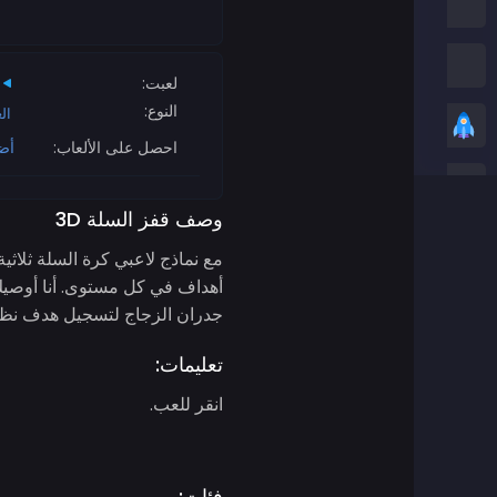
العاب امونج اس
العاب الثعبان
لعبت:
النوع:
ال
العاب عادية
احصل على الألعاب:
أض
ألعاب ستيكمان
وصف قفز السلة 3D
العاب زومبي
أهداف في كل مستوى. أنا أوصيك 
العاب سباق
جدران الزجاج لتسجيل هدف نظ
تعليمات:
العاب رياضة
انقر للعب.
ألعاب ثنائية اللاعبين
العاب ثريدي
فئات: