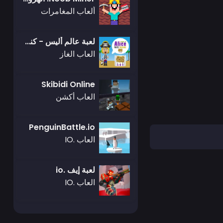
ألعاب المغامرات
لعبة عالم أليس - كنز القراصنة
العاب الغاز
Skibidi Online
العاب أكشن
PenguinBattle.io
العاب .IO
لعبة إيف .io
العاب .IO