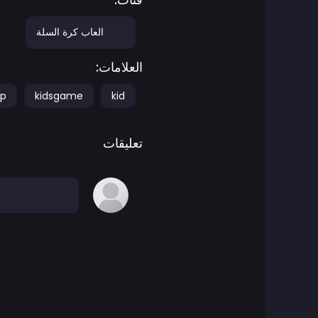
ألعاب المغامرات
العاب كرة السلة
العلامات:
العاب أجيليتي
p
kidsgame
kid
العاب اركيد
تعليقات
العاب فن
العاب كرة السلة
ألعاب المعارك
العاب باتل رويال
ben 10