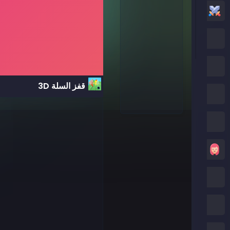
العاب أكشن
العاب كرتون نتورك
العاب بوكي
قفز السلة 3D
العاب روبلوكس
كريزي جيمز
العاب بنات
العاب ماين كرافت
العاب صب واي