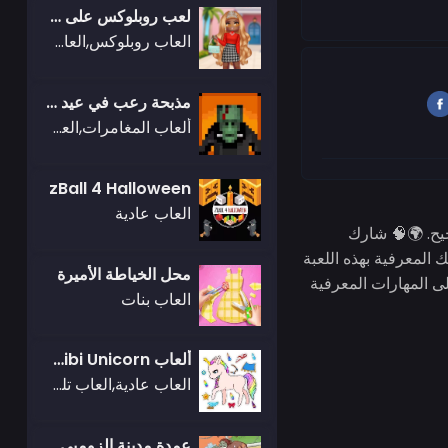
لعب روبلوكس على طريقة باربي
العاب روبلوكس,العاب بنات
مذبحة رعب في عيد الهالوين
ألعاب المغامرات,العاب اركيد
zBall 4 Halloween
العاب عادية
حيح. 🌍🧠 شارك
 المعرفية بهذه اللعبة
محل الخياطة الأميرة
لى المهارات المعرفية
العاب بنات
ألعاب Chibi Unicorn للبنات
العاب عادية,العاب تلبيس
عمدة مدينة الزومبي