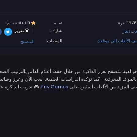
3576 مرة.
تقييم:
0
(0 التقيمات)
شارك:
تقرير
عاب الغاز
ف الألعاب إلى موقعك
المنصات:
المتصفح
هو لعبة متصفح تعزز الذاكرة من خلال حفظ أعلام العالم بالترتيب الص
لفوائد المعرفية ، كما تؤكده الدراسات العلمية. العب الآن وعزز وظائفك
شف المزيد من الألعاب المثيرة على
Friv Games
. 🎮 تدريب الذاكرة ع