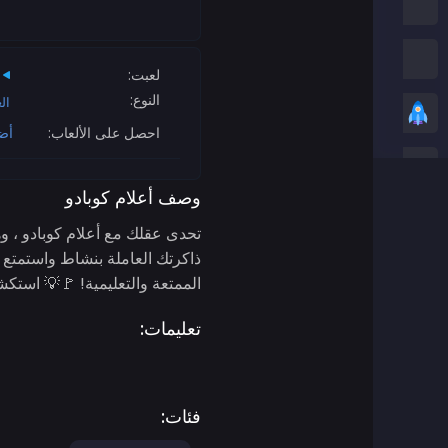
العاب امونج اس
العاب الثعبان
لعبت:
النوع:
ال
العاب عادية
احصل على الألعاب:
أض
ألعاب ستيكمان
وصف أعلام كوبادو
العاب زومبي
تحدى عقلك مع أعلام كوبادو ، و
ذاكرتك العاملة بنشاط واستمتع با
العاب سباق
الممتعة والتعليمية! 🚩💡 استك
تعليمات:
العاب رياضة
ألعاب ثنائية اللاعبين
فئات:
العاب ثريدي