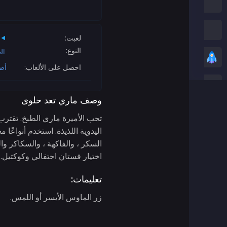
العاب امونج اس
العاب الثعبان
لعبت:
النوع:
ال
العاب عادية
احصل على الألعاب:
أض
ألعاب ستيكمان
وصف ماري تعد حلوى
العاب زومبي
تحب الأميرة ماري الطبخ. تقترب
اليدوية اللذيذة. استخدم أنواعً
العاب سباق
السكر ، والفاكهة ، والسكاكر وال
اختيار فستان احتفالي وكوكتيل.
العاب رياضة
تعليمات:
ألعاب ثنائية اللاعبين
زر الماوس الأيسر أو اللمس.
العاب ثريدي