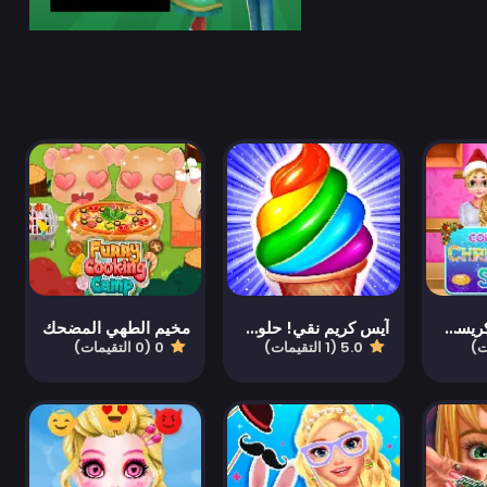
حساء كوشة الكريسماس للزوجين
آيس كريم نقي! حلوى متجمدة
مخيم الطهي المضحك
5.0 (1 التقيمات)
0 (0 التقيمات)