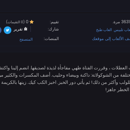
3631 مرة.
تقييم:
0
(0 التقيمات)
شارك:
تقرير
عاب تلبيس
العاب طبخ
ف الألعاب إلى موقعك
المنصات:
المتصفح
 العطلات ، وقررت الفتاة طهي مفاجأة لذيذة لصديقها. انضم إلينا واك
ا مختلفة من الشوكولاتة: داكنة وبيضاء وحليب. أضف المكسرات والكثير 
لولب وأكثر من ذلك! ثم يأتي دور الخبز. اخبز الكب كيك. زينها بالكريمة
 الخطر جاهز!