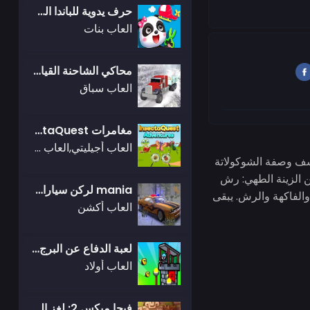
حرف يدوية للباندا الصغيرة
العاب بنات
محاكي الشاحنة القيادة على الطرق الوعرة
العاب سباق
مغامرات InsectaQuest
العاب أجيليتي,العاب الغاز
تشف وصفة الشوكولاتة
من الزينة الطهي: رش
mania لركن سيارات الشرطة الخارقة
 والفاكهة والرش. يبقى
العاب أكشن
لعبة الدفاع عن البرج المتناهي الصغر RPG
العاب أولاد
فيجا ميكس 2: لغز الجزيرة