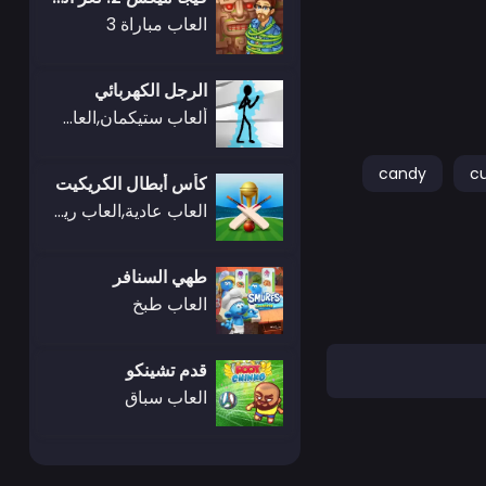
العاب مباراة 3
الرجل الكهربائي
ألعاب ستيكمان,العاب قتال
candy
c
كأس أبطال الكريكيت
العاب عادية,العاب رياضة
طهي السنافر
العاب طبخ
قدم تشينكو
العاب سباق