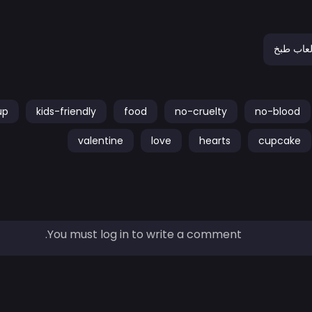
لعاب طبخ
up
kids-friendly
food
no-cruelty
no-blood
valentine
love
hearts
cupcake
You must log in to write a comment.