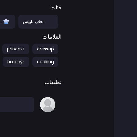
فئات:
ألعاب المغامرات
العاب تلبيس
ا
العاب أجيليتي
العلامات:
العاب اركيد
princess
dressup
holidays
cooking
العاب فن
العاب كرة السلة
تعليقات
ألعاب المعارك
العاب باتل رويال
ben 10