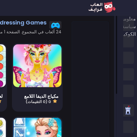
معلومات عنا
dressing Games
الرئيسية
سياسة الخصوصية
24 ألعاب في المجموع. الصفحة 1 من 1
الكوكيز
ألعاب جديدة
العاب الترند
الألعاب المميزة
جميع الفئات
مكياج الديفا اللامع
0 (0 التقيمات)
العاب استراتيجية
العاب .IO