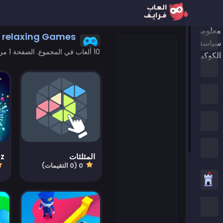
معلومات عنا
relaxing Games
الرئيسية
سياسة الخصوصية
10 ألعاب في المجموع. الصفحة 1 من 1
الكوكيز
ألعاب جديدة
العاب الترند
الألعاب المميزة
جميع الفئات
المثلثات
ez
0 (0 التقيمات)
العاب استراتيجية
العاب .IO