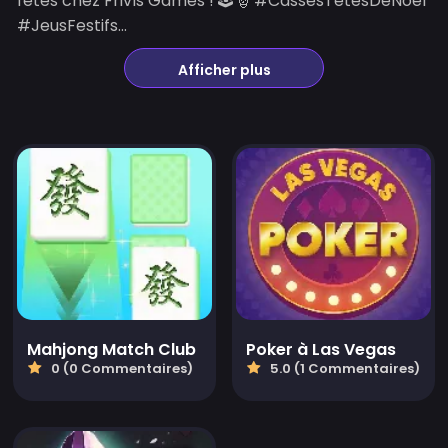
fêtes chez Frivls Games ! 🕹️🎅 #CassesTêtesDeNoël
#JeusFestifs...
Afficher plus
Mahjong Match Club
Poker à Las Vegas
0 (0 Commentaires)
5.0 (1 Commentaires)