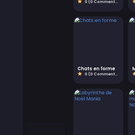
0 (0 Commentaires)
Jeux Cool
Cool Math Games
Desktop Games
Jeux d'habillage
Jeux de conduite
Chats en forme
M
0 (0 Commentaires)
Jeux éducatifs
Educational Games
Featured
Fighting Games