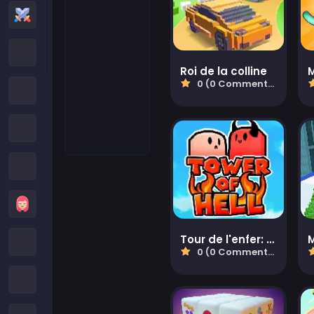
Jeux d'Action
Jeux Cartoon Network
Roi de la colline
0 (0 Commentaires)
Jeux Poki
Jeux Roblox
Jeux Crazy
Jeux de Filles
Tour de l'enfer: Obby Blox
Minecraft Games
0 (0 Commentaires)
Jeux Subway Surfers