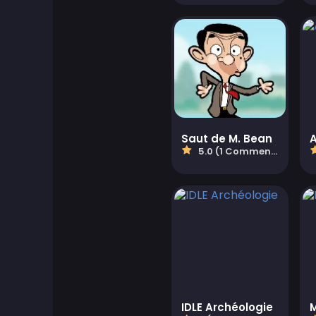
Board Games
Boardgames Games
Jeux pour garçons
Bubble Shooter Games
Saut de M. Bean
A
5.0 (1 Commentaires)
Cards Games
Care Games
Classics Games
Jeux de cuisine
IDLE Archéologie
M