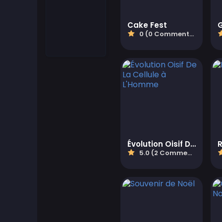
Match-3 Games
Cake Fest
0 (0 Commentaires)
Motorcycle Games
Jeux Multijoueurs
Jeux de Puzzle
Quiz Games
Évolution Oisif De La Cellule à L'Homme
Shooter Games
5.0 (2 Commentaires)
Jeux de Simulation
Jeux de stratégie