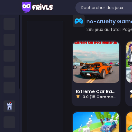
no-cruelty Gam
Accueil
295 jeux au total. Page
Nouveaux Jeux
Jeux Tendance
Featured Games
All Categories
Extreme Car Race Master 3D
3.0 (15 Commentaires)
Jeux de stratégie
Jeux .IO