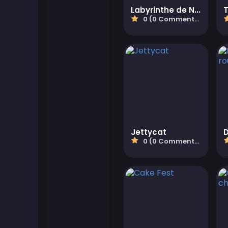
Labyrinthe de Noël Mania
0 (0 Commentaires)
Flash Games
Jeux de football
Jeux Friv
Gamezop Games
Jettycat
Hypercasual Games
0 (0 Commentaires)
Junior Games
Kizi Games
Mahjong Games