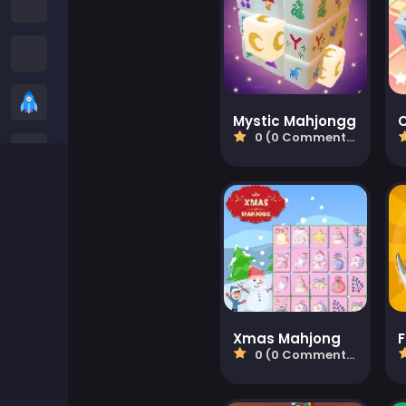
Jeux Among Us
Snake Games
Casual Games
Mystic Mahjongg
0 (0 Commentaires)
Jeux de Stickman
Jeux de zombies
Jeux de Course
Jeux de Sport
Xmas Mahjong
F
2 player Games
0 (0 Commentaires)
Jeux 3D