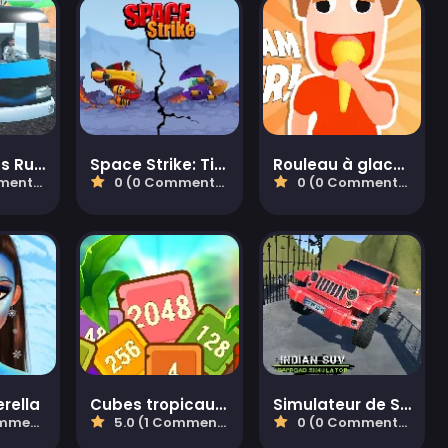
Highway Bus Rush
Space Strike: Tireur Galactique
Rouleau à glace !
aires)
0 (0 Commentaires)
0 (0 Commentaires)
erella
Cubes tropicaux 2048
Simulateur de SUV indien tout-terrain
aires)
5.0 (1 Commentaires)
0 (0 Commentaires)