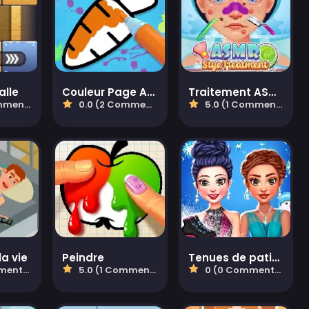
alle
Couleur Page ASMR
Traitement ASMR d'un orgelet
taires)
0.0 (2 Commentaires)
5.0 (1 Commentaires)
la vie
Peindre
Tenues de patinage sur glace de la princesse d'hiver
aires)
5.0 (1 Commentaires)
0 (0 Commentaires)