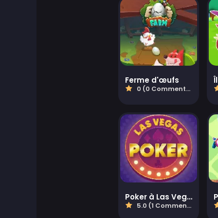
Jeux d'Aventure
Agility Games
Jeux d'Arcade
Ferme d'œufs
Î
0 (0 Commentaires)
Art Games
Jeux de basketball
Jeux de Combat
Jeux Battle Royale
Poker à Las Vegas
ben 10
5.0 (1 Commentaires)