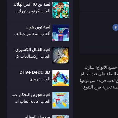
لعبة بن 10: قبر الهلاك
العاب كرتون نتورك,ben 10
لعبة توين هوب
ألعاب المغامرات,العاب جيمز أوب
لعبة القتال الكسيري إكس
العاب اركيد,العاب كلاسيكية
لاعبين من جميع الأنواع! شارك
Drive Dead 3D
بقاء على قيد الحياة
العاب ثريدي
رق لعب فريدة من نوعها
صة تجربة فرح التنوع -
لعبة هجوم بالتحكم عن بعد
العاب عادية,العاب اطلاق النار
ضوضاء العظام