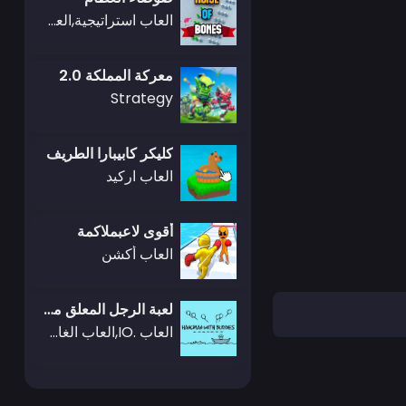
العاب استراتيجية,العاب .IO
معركة المملكة 2.0
Strategy
كليكر كابيبارا الطريف
العاب اركيد
أقوى لاعبملاكمة
العاب أكشن
لعبة الرجل المعلق مع الأصدقاء
العاب .IO,العاب الغاز,العاب اختبار