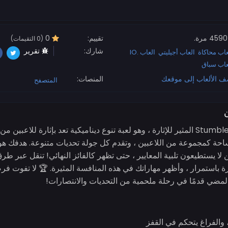
4590 مرة.
تقييم:
0
(0 التقيمات)
شارك:
تقرير
عاب محاكاة
العاب أجيليتي
العاب .IO
عاب سباق
ف الألعاب إلى موقعك
المنصات:
المتصفح
ن
انغمس في عالم Stumble Guy Match المثير للإثارة ، وهو لعبة تنوع ديناميكية تعد بإثارة ل
ة كمجموعة من اللاعبين ، وتقدم كل جولة تحديات متنوعة. هدفك هو ال
لا يستطيعون تلبية المعايير ، حتى تظهر كالفائز النهائي! تنقل عبر ط
رة باستمرار ، وأظهر مهاراتك في هذه المنافسة المثيرة. 🏆 لا تفوت فر
مضي قدمًا في رحلة ملحمية من التحديات والانتصارات!