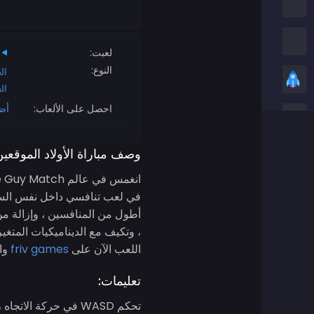
العاب امونج اس
العاب الثعبان
لعبت:
النوع:
ال
العاب عادية
ال
احصل على الألعاب:
أض
ألعاب ستيكمان
وصف مباراة الأولاد الموقعي
العاب زومبي
العاب سباق
في لعب تنافسي داخل نفس الساح
أطول من المنافسين ، وإزالة من 
العاب رياضة
، وتكيف مع الديناميكيات المتغي
اللعب الآن على
friv games
وال
ألعاب ثنائية اللاعبين
تعليمات:
العاب ثريدي
تحكم WASD في حركة الاتجاه ، والفراغ يتحكم في القفز