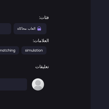
ألعاب المغامرات
فئات:
العاب أجيليتي
العاب محاكاة
ا
العاب اركيد
العلامات:
العاب فن
matching
simulation
العاب كرة السلة
تعليقات
ألعاب المعارك
العاب باتل رويال
ben 10