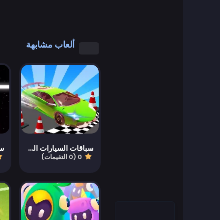
العاب رائعة
العاب كول مات
ألعاب مشابهة
العاب كمبيوتر
العاب تلبيس
العاب القيادة
Educational
سباقات السيارات الخارقة متعددة الرامبات
سب
0 (0 التقيمات)
العاب تعليمية
Featured
العاب قتال