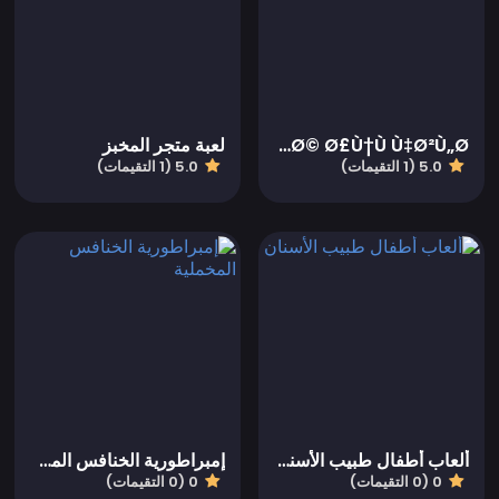
Ø¬Ø±Ø§Ø­Ø© Ø£Ù†Ù Ù‡Ø²Ù„Ø©
لعبة متجر المخبز
5.0 (1 التقيمات)
5.0 (1 التقيمات)
ألعاب أطفال طبيب الأسنان
إمبراطورية الخنافس المخملية
0 (0 التقيمات)
0 (0 التقيمات)