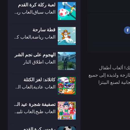
لعبة ركلة كرة القدم
العاب سباق,العاب رياضة
قطة سارحة
العاب رياضة,العاب كيزي
الهجوم على نجم الشر
العاب اطلاق النار
ائك! ألعاب أطفال
طازجة ولذيذة إلى جميع
كاتلاند: لغز الكتلة
مجانية لصنع البيتزا
العاب عادية,العاب الغاز
تصفيفة شجرة عيد الميلاد BFF والبسكويت
العاب طبخ,العاب تلبيس
رؤوس كرة القدم