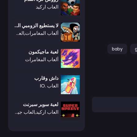
العاب اركيد
لا يستطيع الزومبي القفز
ألعاب المغامرات,العاب استراتيجية,العاب زومبي
baby
g
لعبة ماجيكمون
ألعاب المغامرات
داش وقارب
العاب .IO
لعبة سوبر سبرنت
العاب اركيد,العاب جيمز أوب