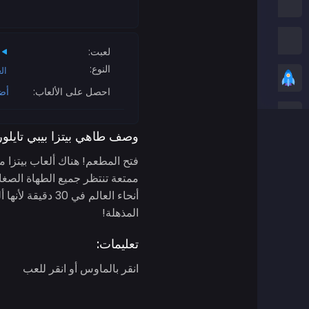
العاب امونج اس
العاب الثعبان
لعبت:
النوع:
ال
العاب عادية
احصل على الألعاب:
أض
ألعاب ستيكمان
وصف طاهي بيتزا بيبي تايلور
العاب زومبي
فتح المطعم! هناك ألعاب بيتزا مج
ممتعة تنتظر جميع الطهاة الصغار
العاب سباق
أنحاء العالم في
المذهلة!
العاب رياضة
تعليمات:
ألعاب ثنائية اللاعبين
انقر بالماوس أو انقر للعب
العاب ثريدي